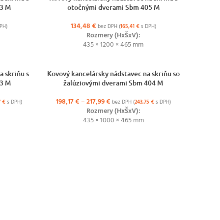
3 M
otočnými dverami Sbm 405 M
134,48
€
PH)
bez DPH (
165,41
€
s DPH)
Rozmery (HxŠxV):
435 × 1200 × 465 mm
VÝBER MOŽNOSTÍ
 skriňu s
Kovový kancelársky nádstavec na skriňu so
3 M
žalúziovými dverami Sbm 404 M
198,17
€
–
217,99
€
7
€
s DPH)
bez DPH (
243,75
€
s DPH)
Rozmery (HxŠxV):
435 × 1000 × 465 mm