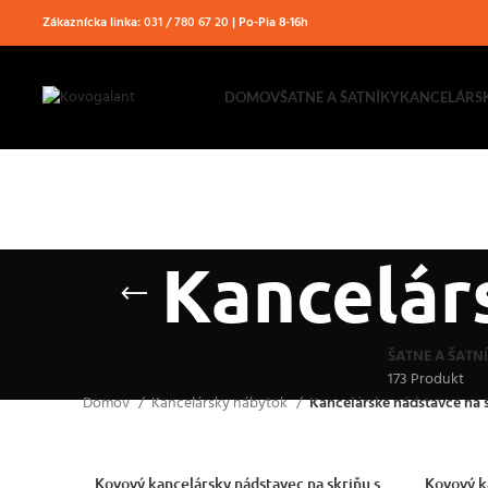
Zákaznícka linka:
031 / 780 67 20
| Po-Pia 8-16h
DOMOV
ŠATNE A ŠATNÍKY
KANCELÁRS
Kancelár
ŠATNE A ŠATN
173 Produkt
Domov
Kancelársky nábytok
Kancelárske nádstavce na 
VÝBER MOŽNOSTÍ
VÝBER MOŽ
Kovový kancelársky nádstavec na skriňu s
Kovový k