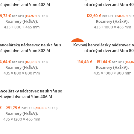
očnými dverami Sbm 402 M
otočnými dverami Sbm 40
09,73
€
122,60
€
bez DPH (
134,97
€
s DPH)
bez DPH (
150,80
€
s D
Rozmery (HxŠxV):
Rozmery (HxŠxV):
435 × 800 × 465 mm
435 × 1000 × 465 mm
NOSTÍ
VÝBER MOŽNOSTÍ
ancelársky nádstavec na skriňu s
Kovový kancelársky nádstavec na
-10%
očnými dverami Sbm 802 M
otočnými dverami Sbm 80
4,64
€
136,48
€
–
151,64
€
bez DPH (
165,61
€
s DPH)
bez DPH (
167,8
Rozmery (HxŠxV):
Rozmery (HxŠxV):
435 × 800 × 800 mm
435 × 1000 × 800 mm
NOSTÍ
ncelársky nádstavec na skriňu so
ziovými dverami Sbm 406 M
€
–
251,75
€
bez DPH (
281,50
€
s DPH)
Rozmery (HxŠxV):
435 × 1200 × 465 mm