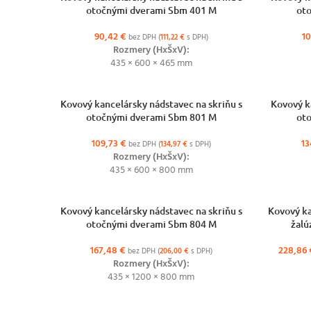
otočnými dverami Sbm 401 M
ot
90,42
€
1
bez DPH (
111,22
€
s DPH)
Rozmery (HxŠxV):
435 × 600 × 465 mm
VÝBER MOŽNOSTÍ
VÝBER MOŽ
Kovový kancelársky nádstavec na skriňu s
Kovový k
otočnými dverami Sbm 801 M
ot
109,73
€
13
bez DPH (
134,97
€
s DPH)
Rozmery (HxŠxV):
435 × 600 × 800 mm
VÝBER MOŽNOSTÍ
VÝBER MOŽ
Kovový kancelársky nádstavec na skriňu s
Kovový ka
otočnými dverami Sbm 804 M
žalú
167,48
€
228,86
bez DPH (
206,00
€
s DPH)
Rozmery (HxŠxV):
435 × 1200 × 800 mm