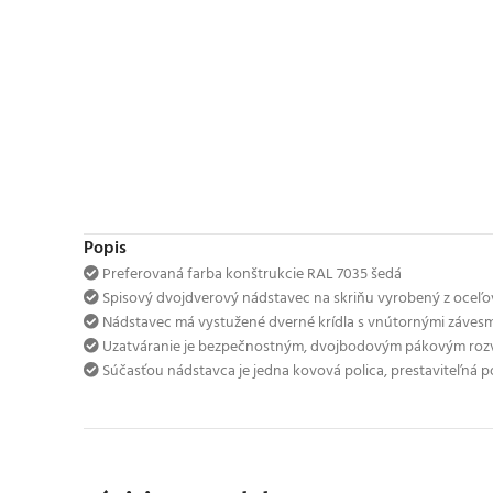
Popis
Preferovaná farba konštrukcie RAL 7035 šedá
Spisový dvojdverový nádstavec na skriňu vyrobený z oceľ
Nádstavec má vystužené dverné krídla s vnútornými závesmi
Uzatváranie je bezpečnostným, dvojbodovým pákovým r
Súčasťou nádstavca je jedna kovová polica, prestaviteľná po