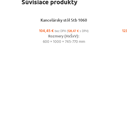
Súvisiace produkty
VÝBER MOŽNOSTÍ
VÝBER MO
Kancelársky stôl Stb 1060
104,45
€
12
bez DPH (
128,47
€
s DPH)
Rozmery (HxŠxV):
600 × 1000 × 745-770 mm