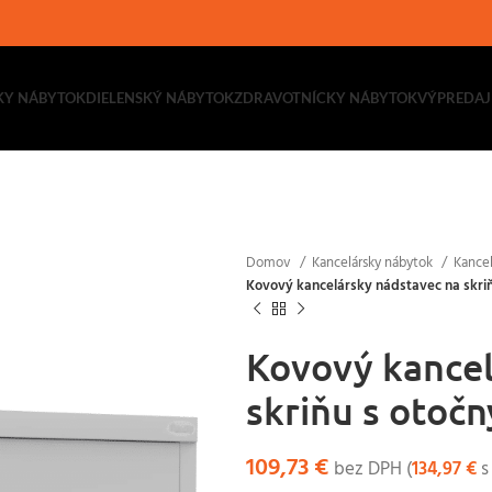
KY NÁBYTOK
DIELENSKÝ NÁBYTOK
ZDRAVOTNÍCKY NÁBYTOK
VÝPREDAJ
Domov
Kancelársky nábytok
Kancel
Kovový kancelársky nádstavec na skri
Kovový kancel
skriňu s otoč
109,73
€
bez DPH (
134,97
€
s