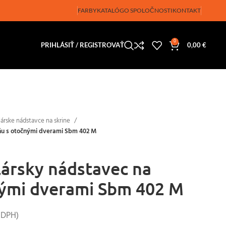
FARBY
KATALÓG
O SPOLOČNOSTI
KONTAKT
0
PRIHLÁSIŤ / REGISTROVAŤ
0,00
€
árske nádstavce na skrine
ňu s otočnými dverami Sbm 402 M
ársky nádstavec na
nými dverami Sbm 402 M
 DPH)