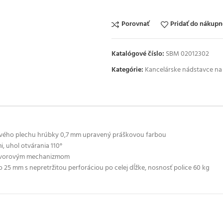
Porovnať
Pridať do nákup
Katalógové číslo:
SBM 02012302
Kategórie:
Kancelárske nádstavce na 
ového plechu hrúbky 0,7 mm upravený práškovou farbou
, uhol otvárania 110°
ozvorovým mechanizmom
 25 mm s nepretržitou perforáciou po celej dĺžke, nosnosť police 60 kg