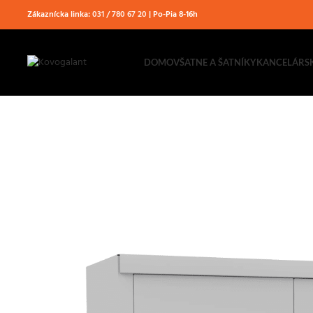
Zákaznícka linka:
031 / 780 67 20
| Po-Pia 8-16h
DOMOV
ŠATNE A ŠATNÍKY
KANCELÁRS