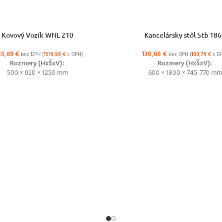
ŽNOSTÍ
VÝBER MOŽNOSTÍ
Kovový Vozík WNL 210
Kancelársky stôl Stb 18
35,69
€
130,68
€
bez DPH (
1519,90
€
s DPH)
bez DPH (
160,74
€
s D
Rozmery (HxŠxV):
Rozmery (HxŠxV):
500 × 920 × 1250 mm
600 × 1800 × 745-770 mm