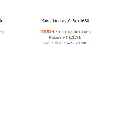
VÝBER MOŽNOSTÍ
60
Kancelársky stôl Stb 1680
145,53
€
PH)
bez DPH (
179,00
€
s DPH)
Rozmery (HxŠxV):
800 × 1600 × 745-770 mm
VÝBER MO
Polkru
8