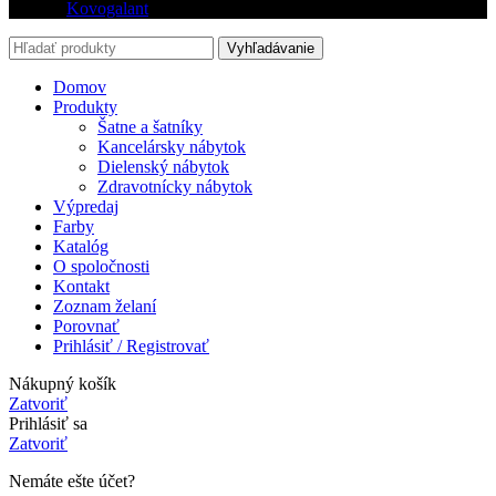
© 2026
Kovogalant
. Všetky práva vyhradené
Vyhľadávanie
Domov
Produkty
Šatne a šatníky
Kancelársky nábytok
Dielenský nábytok
Zdravotnícky nábytok
Výpredaj
Farby
Katalóg
O spoločnosti
Kontakt
Zoznam želaní
Porovnať
Prihlásiť / Registrovať
Nákupný košík
Zatvoriť
Prihlásiť sa
Zatvoriť
Nemáte ešte účet?