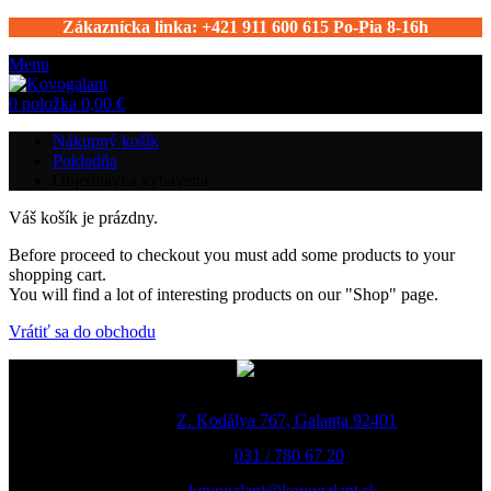
Zákaznícka linka: +421 911 600 615 Po-Pia 8-16h
Menu
0
položka
0,00
€
Nákupný košík
Pokladňa
Objednávka vybavená
Váš košík je prázdny.
Before proceed to checkout you must add some products to your
shopping cart.
You will find a lot of interesting products on our "Shop" page.
Vrátiť sa do obchodu
Adresa:
Z. Kodálya 767, Galanta 92401
Telefón:
031 / 780 67 20
Email:
kovogalant@kovogalant.sk