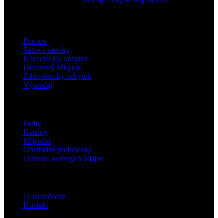
Kategórie
Domov
Šatne a šatníky
Kancelársky nábytok
Dielenský nábytok
Zdravotnícky nábytok
Výpredaj
Pre zákazníkov
Farby
Katalóg
Môj účet
Obchodné podmienky
Ochrana osobných údajov
Informácie
O spoločnosti
Kontakt