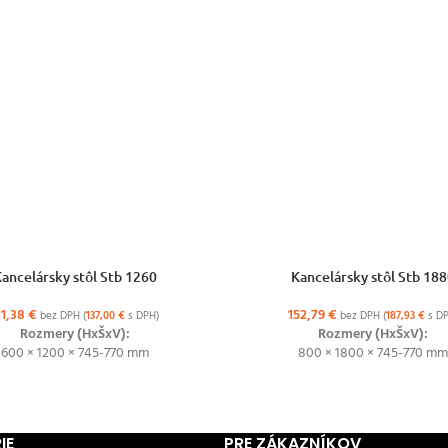
ŽNOSTÍ
VÝBER MOŽNOSTÍ
ancelársky stôl Stb 1260
Kancelársky stôl Stb 18
11,38
€
152,79
€
bez DPH (
137,00
€
s DPH)
bez DPH (
187,93
€
s DP
Rozmery (HxŠxV):
Rozmery (HxŠxV):
600 × 1200 × 745-770 mm
800 × 1800 × 745-770 mm
IE
PRE ZÁKAZNÍKOV