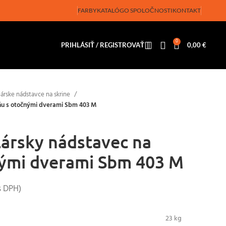
FARBY
KATALÓG
O SPOLOČNOSTI
KONTAKT
0
PRIHLÁSIŤ / REGISTROVAŤ
0,00
€
árske nádstavce na skrine
ňu s otočnými dverami Sbm 403 M
ársky nádstavec na
nými dverami Sbm 403 M
 DPH)
23 kg