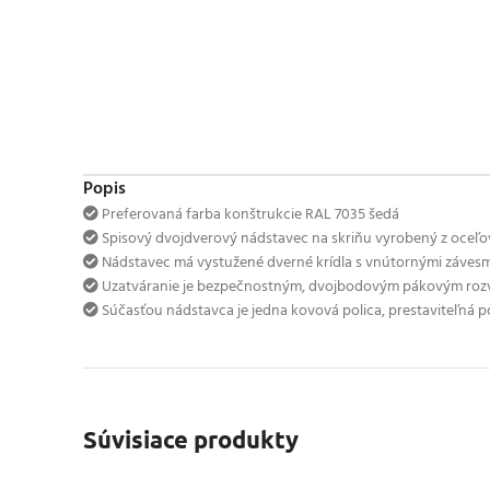
Popis
Preferovaná farba konštrukcie RAL 7035 šedá
Spisový dvojdverový nádstavec na skriňu vyrobený z oceľ
Nádstavec má vystužené dverné krídla s vnútornými závesmi
Uzatváranie je bezpečnostným, dvojbodovým pákovým r
Súčasťou nádstavca je jedna kovová polica, prestaviteľná po
Súvisiace produkty