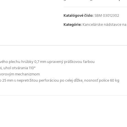
Katalógové číslo:
SBM 03012302
Kategórie:
Kancelárske nádstavce na 
ového plechu hrúbky 0,7 mm upravený práškovou farbou
, uhol otvárania 110°
ozvorovým mechanizmom
 25 mm s nepretržitou perforáciou po celej dĺžke, nosnosť police 60 kg