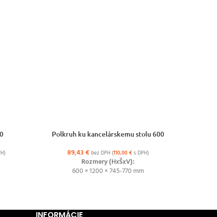
VÝBER MOŽNOSTÍ
VÝBER MO
80
Polkruh ku kancelárskemu stolu 600
Polkru
89,43
€
1
H)
bez DPH (
110,00
€
s DPH)
Rozmery (HxŠxV):
600 × 1200 × 745-770 mm
INFORMÁCIE