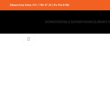
Zákaznícka linka:
031 / 780 67 20
| Po-Pia 8-16h
DOMOV
ŠATNE A ŠATNÍKY
KANCELÁRSKY 
Klikni pre zväčšenie