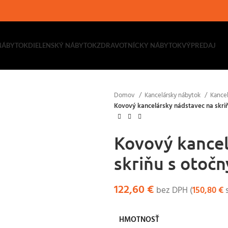
NÁBYTOK
DIELENSKÝ NÁBYTOK
ZDRAVOTNÍCKY NÁBYTOK
VÝPREDAJ
Domov
Kancelársky nábytok
Kancel
Kovový kancelársky nádstavec na skri
Kovový kancel
skriňu s otoč
122,60
€
bez DPH (
150,80
€
s
HMOTNOSŤ