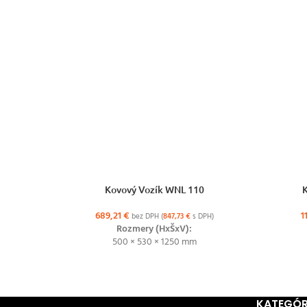
VÝBER MOŽNOSTÍ
VÝBER MO
Kovový Vozík WNL 110
K
689,21
€
1
bez DPH (
847,73
€
s DPH)
Rozmery (HxŠxV):
500 × 530 × 1250 mm
KATEGÓR