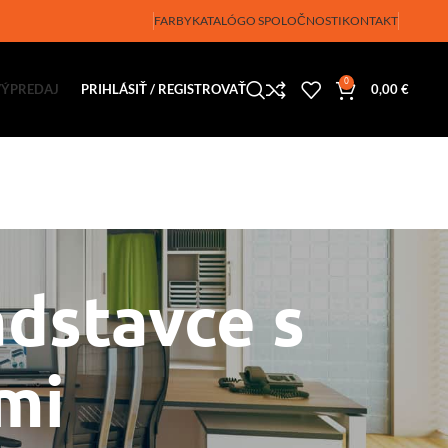
FARBY
KATALÓG
O SPOLOČNOSTI
KONTAKT
0
VÝPREDAJ
PRIHLÁSIŤ / REGISTROVAŤ
0,00
€
ádstavce s
mi