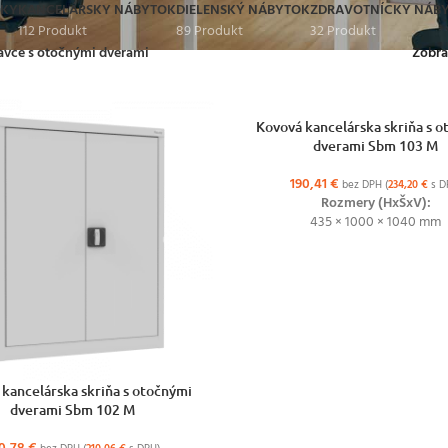
ÍKY
KANCELÁRSKY NÁBYTOK
DIELENSKÝ NÁBYTOK
ZDRAVOTNÍCKY NÁB
112 Produkt
89 Produkt
32 Produkt
tavce s otočnými dverami
Zobra
VÝBER MOŽNOSTÍ
Kovová kancelárska skriňa s 
dverami Sbm 103 M
190,41
€
bez DPH (
234,20
€
s D
Rozmery (HxŠxV):
435 × 1000 × 1040 mm
NOSTÍ
kancelárska skriňa s otočnými
dverami Sbm 102 M