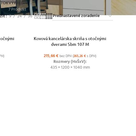
YTOK
VÝPREDAJ
7 Produkt
ziť
9
24
36
VÝBER MOŽNOSTÍ
otočnými
Kovová kancelárska skriňa s otočnými
dverami Sbm 107 M
215,66
€
PH)
bez DPH (
265,26
€
s DPH)
Rozmery (HxŠxV):
435 × 1200 × 1040 mm