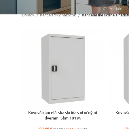
ŠATNE A ŠATN
173 Produkt
Domov
Kancelársky nábytok
Kancelárske skrine a náds
VÝBER MOŽNOSTÍ
VÝBER MOŽ
Kovová kancelárska skriňa s otočnými
Kovová 
dverami Sbm 101 M