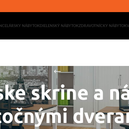
NCELÁRSKY NÁBYTOK
DIELENSKÝ NÁBYTOK
ZDRAVOTNÍCKY NÁBYTOK
ke skrine a n
točnými dvera