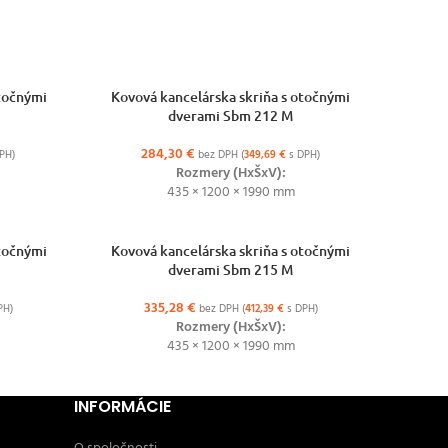
VÝBER MOŽNOSTÍ
otočnými
Kovová kancelárska skriňa s otočnými
dverami Sbm 212 M
284,30
€
PH)
bez DPH (
349,69
€
s DPH)
Rozmery (HxŠxV):
435 × 1200 × 1990 mm
VÝBER MOŽNOSTÍ
otočnými
Kovová kancelárska skriňa s otočnými
dverami Sbm 215 M
335,28
€
PH)
bez DPH (
412,39
€
s DPH)
Rozmery (HxŠxV):
435 × 1200 × 1990 mm
INFORMÁCIE