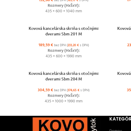
132,66
€
17
bez DPH (
163,17
€
s DPH)
Rozmery (HxŠxV):
435 × 600 × 1040 mm
VÝBER MOŽNOSTÍ
VÝBER MOŽ
Kovová kancelárska skriňa s otočnými
Kovová 
dverami Sbm 201 M
189,59
€
2
bez DPH (
233,20
€
s DPH)
Rozmery (HxŠxV):
435 × 600 × 1990 mm
VÝBER MOŽNOSTÍ
VÝBER MOŽ
Kovová kancelárska skriňa s otočnými
Kovová 
dverami Sbm 204 M
304,59
€
35
bez DPH (
374,65
€
s DPH)
Rozmery (HxŠxV):
435 × 1000 × 1990 mm
KATEGÓR