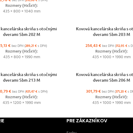
0,78
€
bez DPH (
210,06
€
s DPH)
Rozmery (HxŠxV):
435 × 800 × 1040 mm
NOSTÍ
VÝBER MOŽNOSTÍ
kancelárska skriňa s otočnými
Kovová kancelárska skriňa s 
dverami Sbm 202 M
dverami Sbm 203 M
35,13
€
254,43
€
bez DPH (
289,21
€
s DPH)
bez DPH (
312,95
€
s D
Rozmery (HxŠxV):
Rozmery (HxŠxV):
435 × 800 × 1990 mm
435 × 1000 × 1990 mm
NOSTÍ
VÝBER MOŽNOSTÍ
kancelárska skriňa s otočnými
Kovová kancelárska skriňa s 
dverami Sbm 213 M
dverami Sbm 206 M
0,79
€
301,79
€
bez DPH (
431,47
€
s DPH)
bez DPH (
371,20
€
s D
Rozmery (HxŠxV):
Rozmery (HxŠxV):
435 × 1200 × 1990 mm
435 × 1000 × 1990 mm
IE
PRE ZÁKAZNÍKOV