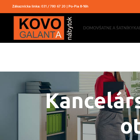
Zákaznícka linka:
031 / 780 67 20
| Po-Pia 8-16h
DOMOV
ŠATNE A ŠATNÍKY
KA
Kancelárs
o