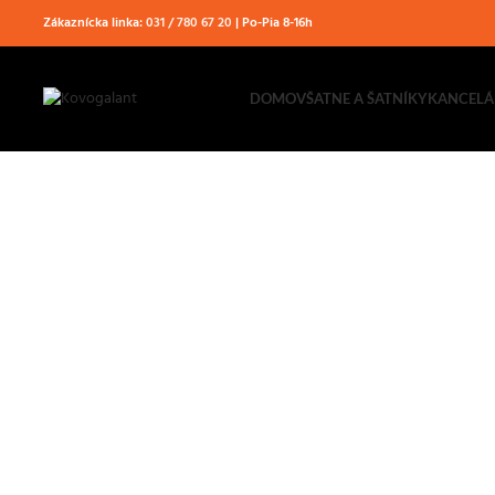
Zákaznícka linka:
031 / 780 67 20
| Po-Pia 8-16h
DOMOV
ŠATNE A ŠATNÍKY
KANCELÁ
ŠATNE A ŠATNÍKY
DIELENSKÝ NÁBYTOK
Vojsť do kategórie
Vojsť do kategórie