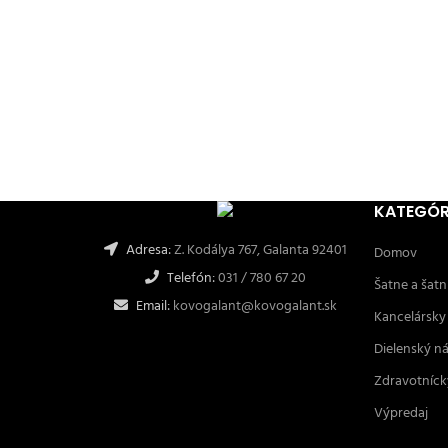
KATEGÓR
Adresa:
Z. Kodálya 767, Galanta 92401
Domov
Telefón:
031 / 780 67 20
Šatne a šatn
Email:
kovogalant@kovogalant.sk
Kancelársky
Dielenský n
Zdravotníck
Výpredaj