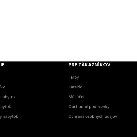
IE
PRE ZÁKAZNÍKOV
Farby
íky
Katalóg
 nábytok
Môj účet
ábytok
Obchodné podmienky
y nábytok
Ochrana osobných údajov