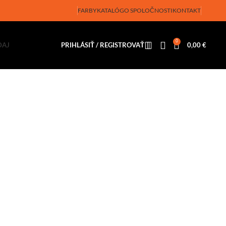
FARBY
KATALÓG
O SPOLOČNOSTI
KONTAKT
0
DAJ
PRIHLÁSIŤ / REGISTROVAŤ
0,00
€
Y NÁBYTOK
KY NÁBYTOK