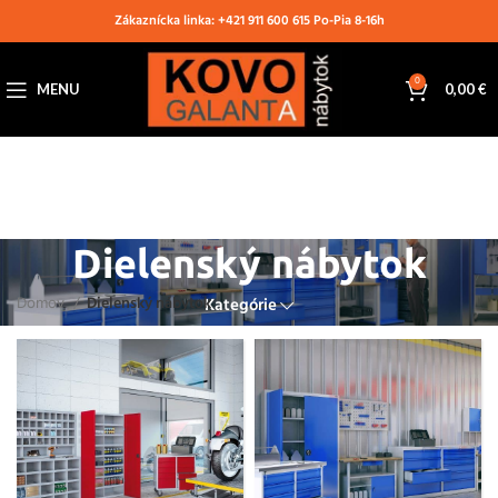
Zákaznícka linka: +421 911 600 615 Po-Pia 8-16h
0
MENU
0,00
€
Dielenský nábytok
Domov
Dielenský nábytok
Kategórie