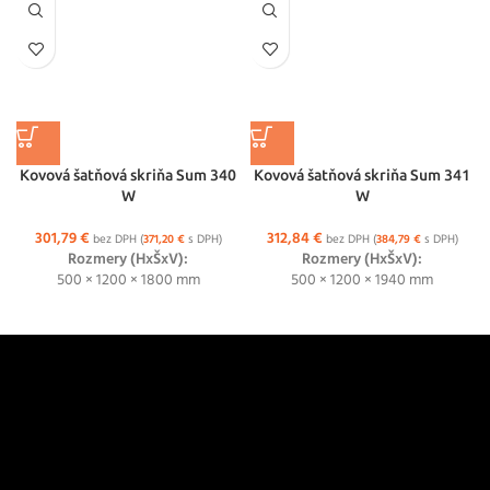
Kovová šatňová skriňa Sum 340
Kovová šatňová skriňa Sum 341
W
W
301,79
€
312,84
€
bez DPH (
371,20
€
s DPH)
bez DPH (
384,79
€
s DPH)
Rozmery (HxŠxV):
Rozmery (HxŠxV):
500 × 1200 × 1800 mm
500 × 1200 × 1940 mm