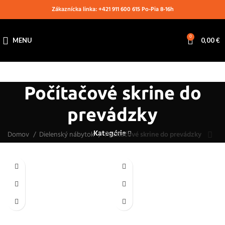
Zákaznícka linka: +421 911 600 615 Po-Pia 8-16h
0
MENU
0,00
€
Počítačové skrine do
prevádzky
Kategórie
Domov
Dielenský nábytok
Počítačové skrine do prevádzky