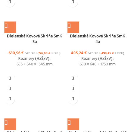
Dielenská Kovová Skriňa SmK
Dielenská Kovová Skriňa SmK
3a
4a
630,96
€
405,24
€
bez DPH (
776,08
€
s DPH)
bez DPH (
498,45
€
s DPH)
Rozmery (HxŠxV):
Rozmery (HxŠxV):
635 × 640 × 1545 mm
630 × 640 × 1750 mm