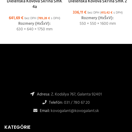
Dielenská Kovová Skriňa SmK
Dielenská Kovová Skriňa SmK 2
4a
336,11
€
bez DPH (
413,42
€
s DPH)
641,69
€
Rozmery (HxŠxV):
bez DPH (
789,28
€
s DPH)
Rozmery (HxŠxV):
550 × 550 × 1600 mm
630 × 640 × 1750 mm
Adresa:
Z. Kodálya 767, Galanta 92401
Telefón:
031 / 780 67 20
Email:
kovogalant@kovogalant.sk
KATEGÓRIE