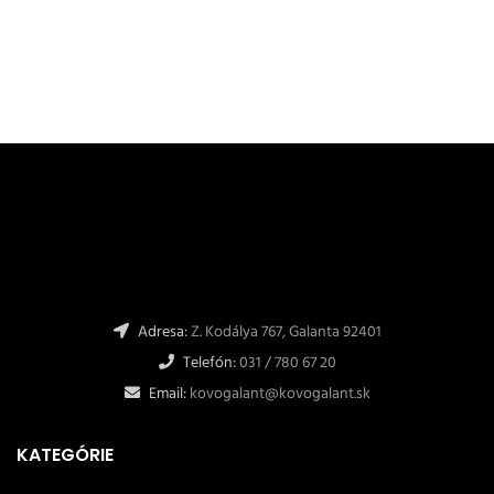
Adresa:
Z. Kodálya 767, Galanta 92401
Telefón:
031 / 780 67 20
Email:
kovogalant@kovogalant.sk
KATEGÓRIE