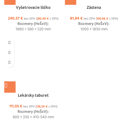
Vyšetrovacie lôžko
Zástena
240,57
€
81,84
€
bez DPH (
295,90
€
s DPH)
bez DPH (
100,66
€
s DPH)
Rozmery (HxŠxV):
Rozmery (HxŠxV):
1880 × 560 × 520 mm
1000 × 1850 mm
Lekársky taburet
111,05
€
bez DPH (
136,59
€
s DPH)
Rozmery (HxŠxV):
600 × 350 × 410-540 mm