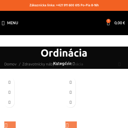
Zákaznícka linka: +421 911 600 615 Po-Pia 8-16h
0
MENU
0,00
€
Ordinácia
Kategórie
Domov
Zdravotnícky nábytok
Ordinácia