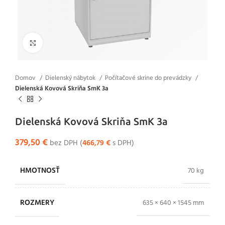
Klikni pre zväčšenie
Domov
Dielenský nábytok
Počítačové skrine do prevádzky
Dielenská Kovová Skriňa SmK 3a
Dielenská Kovová Skriňa SmK 3a
379,50
€
bez DPH (
466,79
€
s DPH)
HMOTNOSŤ
70 kg
ROZMERY
635 × 640 × 1545 mm