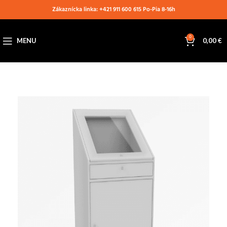
Zákaznícka linka: +421 911 600 615 Po-Pia 8-16h
0
MENU
0,00
€