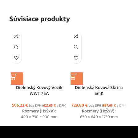
Súvisiace produkty
Dielenský Kovový Vozík
Dielenská Kovová Skriňa
D
WWT 75A
SmK
506,22
€
729,80
€
54
bez DPH (
622,65
€
s DPH)
bez DPH (
897,65
€
s DPH)
Rozmery (HxŠxV):
Rozmery (HxŠxV):
490 × 790 × 900 mm
630 × 640 × 1750 mm