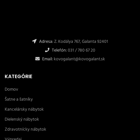
Adresa:
Z. Kodálya 767, Galanta 92401
Telefón:
031 / 780 67 20
Email:
kovogalant@kovogalant.sk
KATEGÓRIE
Domov
Šatne a šatníky
Kancelársky nábytok
Dielenský nábytok
Zdravotnícky nábytok
Výpredaj