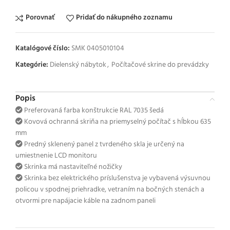
Porovnať
Pridať do nákupného zoznamu
Katalógové číslo:
SMK 0405010104
Kategórie:
Dielenský nábytok
,
Počítačové skrine do prevádzky
Popis
Preferovaná farba konštrukcie RAL 7035 šedá
Kovová ochranná skriňa na priemyselný počítač s hĺbkou 635
mm
Predný sklenený panel z tvrdeného skla je určený na
umiestnenie LCD monitoru
Skrinka má nastaviteľné nožičky
Skrinka bez elektrického príslušenstva je vybavená výsuvnou
policou v spodnej priehradke, vetraním na bočných stenách a
otvormi pre napájacie káble na zadnom paneli