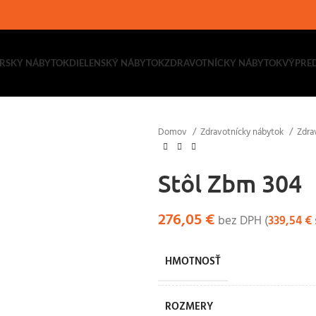
RSKY NÁBYTOK
DIELENSKÝ NÁBYTOK
ZDRAVOTNÍCKY NÁBYTOK
VÝPRE
Domov
Zdravotnícky nábytok
Zdra
Stôl Zbm 304
276,05
€
bez DPH (
339,54
€
HMOTNOSŤ
ROZMERY