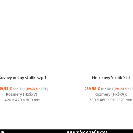
ŽNOSTÍ
PRIDAŤ DO KOŠÍKA
Kovový nočný stolík Szp 1
Nerezový Stolík Std
59,55
€
239,58
€
bez DPH (
319,25
€
s DPH)
bez DPH (
294,68
€
s D
Rozmery (HxŠxV):
Rozmery (HxŠxV):
420 × 420 × 800 mm
630 × 460 × 911-1370 mm
IE
PRE ZÁKAZNÍKOV