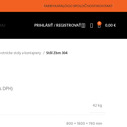
FARBY
KATALÓG
O SPOLOČNOSTI
KONTAKT
0
DAJ
PRIHLÁSIŤ / REGISTROVAŤ
0,00
€
votnícke stoly a kontajnery
Stôl Zbm 304
s DPH)
42 kg
800 × 1800 × 740 mm