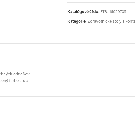
Katalógové číslo:
STBJ 16020705
Kategórie:
Zdravotnícke stoly a kont
rebných odtieňov
bený farbe stola