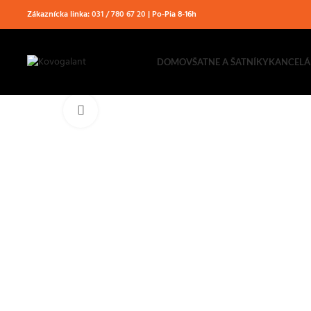
Zákaznícka linka:
031 / 780 67 20
| Po-Pia 8-16h
DOMOV
ŠATNE A ŠATNÍKY
KANCELÁ
Klikni pre zväčšenie