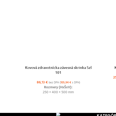
VÝBER MOŽNOSTÍ
VÝBER MO
Kovová zdravotnícka závesná skrinka Szl
101
2
86,13
€
bez DPH (
105,94
€
s DPH)
Rozmery (HxŠxV):
250 × 400 × 500 mm
KATEGÓR