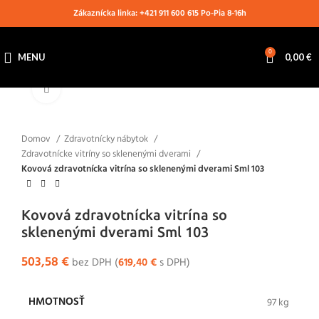
Zákaznícka linka: +421 911 600 615 Po-Pia 8-16h
0
MENU
0,00
€
Klikni pre zväčšenie
Domov
Zdravotnícky nábytok
Zdravotnícke vitríny so sklenenými dverami
Kovová zdravotnícka vitrína so sklenenými dverami Sml 103
Kovová zdravotnícka vitrína so
sklenenými dverami Sml 103
503,58
€
bez DPH (
619,40
€
s DPH)
HMOTNOSŤ
97 kg