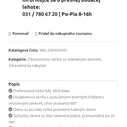
lehote:
031 / 780 67 20
| Po-Pia 8-16h
Porovnať
Pridať do nákupného zoznamu
Katalógové číslo:
SML 0301030101
Kategórie:
Zdravotnícke vitríny so sklenenými dverami
,
Zdravotnícky nábytok
Popis
Preferovaná farba RAL 9010 biela
Dvojdverová skriňa s vystuženými dvernými krídlami s
vnútornými závesmi, uhol otvárania 180°
Dvere sú po celej výške presklené kaleným sklom
Súčasťou skrine sú štyri sklenené police, prestaviteľné po 25
mm