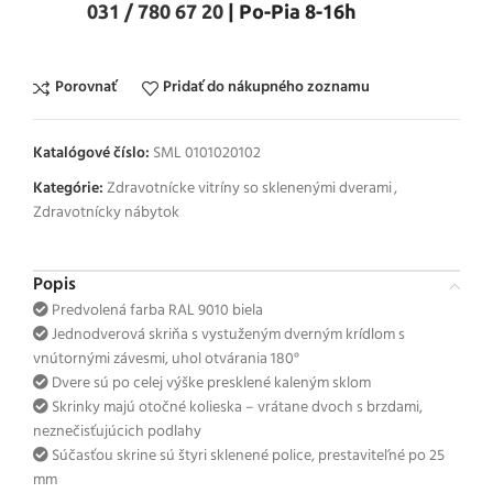
031 / 780 67 20
| Po-Pia 8-16h
Porovnať
Pridať do nákupného zoznamu
Katalógové číslo:
SML 0101020102
Kategórie:
Zdravotnícke vitríny so sklenenými dverami
,
Zdravotnícky nábytok
Popis
Predvolená farba RAL 9010 biela
Jednodverová skriňa s vystuženým dverným krídlom s
vnútornými závesmi, uhol otvárania 180°
Dvere sú po celej výške presklené kaleným sklom
Skrinky majú otočné kolieska – vrátane dvoch s brzdami,
neznečisťujúcich podlahy
Súčasťou skrine sú štyri sklenené police, prestaviteľné po 25
mm