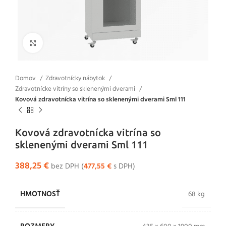
Klikni pre zväčšenie
Domov
Zdravotnícky nábytok
Zdravotnícke vitríny so sklenenými dverami
Kovová zdravotnícka vitrína so sklenenými dverami Sml 111
Kovová zdravotnícka vitrína so
sklenenými dverami Sml 111
388,25
€
bez DPH (
477,55
€
s DPH)
HMOTNOSŤ
68 kg