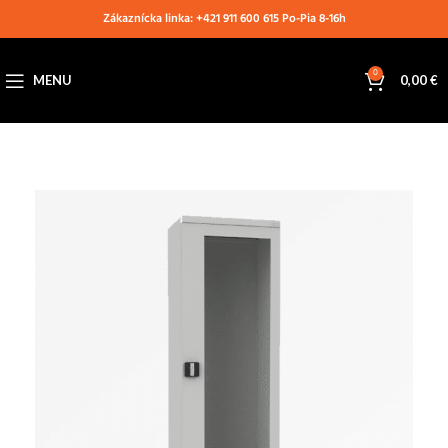
Zákaznícka linka: +421 911 600 615 Po-Pia 8-16h
0
MENU
0,00
€