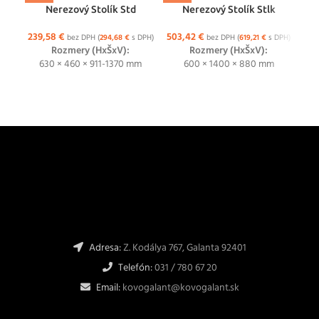
Nerezový Stolík Std
Nerezový Stolík Stlk
239,58
€
503,42
€
72
bez DPH (
294,68
€
s DPH)
bez DPH (
619,21
€
s DPH)
Rozmery (HxŠxV):
Rozmery (HxŠxV):
630 × 460 × 911-1370 mm
600 × 1400 × 880 mm
Adresa:
Z. Kodálya 767, Galanta 92401
Telefón:
031 / 780 67 20
Email:
kovogalant@kovogalant.sk