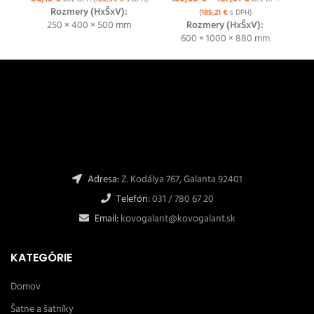
Rozmery (HxŠxV):
(
185,21
€
s DPH)
250 × 400 × 500 mm
Rozmery (HxŠxV):
600 × 1000 × 880 mm
Adresa:
Z. Kodálya 767, Galanta 92401
Telefón:
031 / 780 67 20
Email:
kovogalant@kovogalant.sk
KATEGÓRIE
Domov
Šatne a šatníky