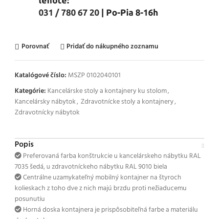
lehote:
031 / 780 67 20
| Po-Pia 8-16h
Porovnať
Pridať do nákupného zoznamu
Katalógové číslo:
MSZP 0102040101
Kategórie:
Kancelárske stoly a kontajnery ku stolom
,
Kancelársky nábytok
,
Zdravotnícke stoly a kontajnery
,
Zdravotnícky nábytok
Popis
Preferovaná farba konštrukcie u kancelárskeho nábytku RAL
7035 šedá, u zdravotníckeho nábytku RAL 9010 biela
Centrálne uzamykateľný mobilný kontajner na štyroch
kolieskach z toho dve z nich majú brzdu proti nežiaducemu
posunutiu
Horná doska kontajnera je prispôsobiteľná farbe a materiálu