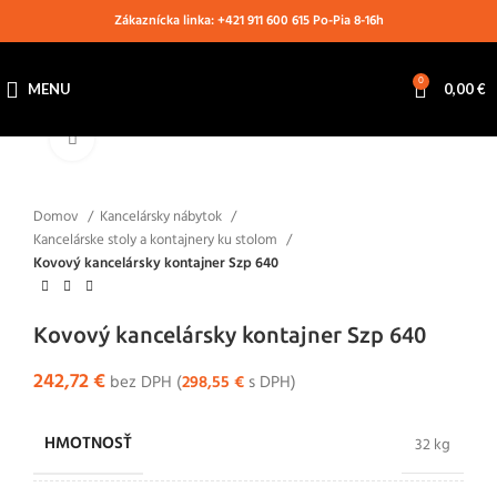
Zákaznícka linka: +421 911 600 615 Po-Pia 8-16h
0
MENU
0,00
€
Klikni pre zväčšenie
Domov
Kancelársky nábytok
Kancelárske stoly a kontajnery ku stolom
Kovový kancelársky kontajner Szp 640
Kovový kancelársky kontajner Szp 640
242,72
€
bez DPH (
298,55
€
s DPH)
HMOTNOSŤ
32 kg