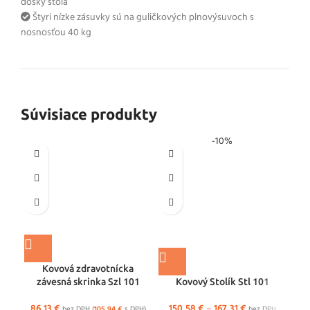
dosky stola
Štyri nízke zásuvky sú na guličkových plnovýsuvoch s
nosnosťou 40 kg
Súvisiace produkty
-10%
Kovová zdravotnícka
závesná skrinka Szl 101
Kovový Stolík Stl 101
20
86,13
€
150,58
€
–
167,31
€
bez DPH (
105,94
€
s DPH)
bez DPH