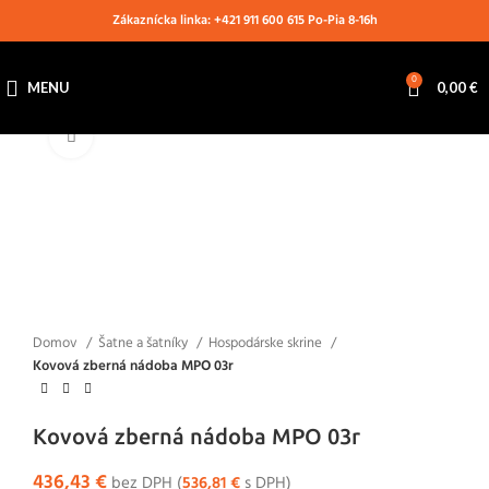
Zákaznícka linka: +421 911 600 615 Po-Pia 8-16h
0
MENU
0,00
€
Klikni pre zväčšenie
Domov
Šatne a šatníky
Hospodárske skrine
Kovová zberná nádoba MPO 03r
Kovová zberná nádoba MPO 03r
436,43
€
bez DPH (
536,81
€
s DPH)