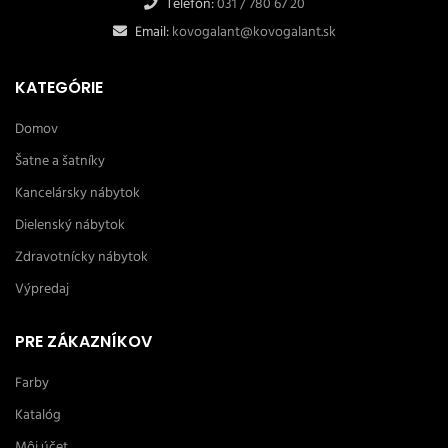
Telefón:
031 / 780 67 20
Email:
kovogalant@kovogalant.sk
KATEGÓRIE
Domov
Šatne a šatníky
Kancelársky nábytok
Dielenský nábytok
Zdravotnícky nábytok
Výpredaj
PRE ZÁKAZNÍKOV
Farby
Katalóg
Môj účet