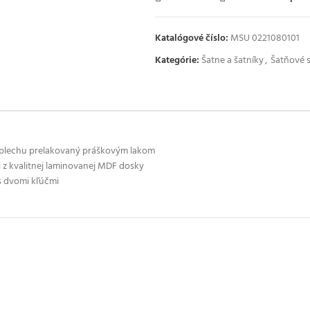
Katalógové číslo:
MSU 0221080101
Kategórie:
Šatne a šatníky
,
Šatňové s
o plechu prelakovaný práškovým lakom
 z kvalitnej laminovanej MDF dosky
s dvomi kľúčmi