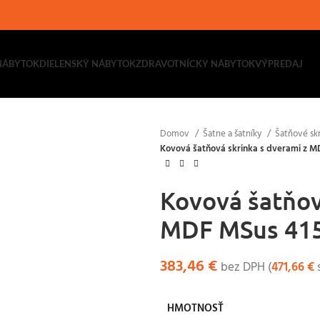
NÁBYTOK
DIELENSKÝ NÁBYTOK
ZDRAVOTNÍCKY NÁBYTOK
VÝPREDAJ
Domov
Šatne a šatníky
Šatňové skr
Kovová šatňová skrinka s dverami z M
Kovová šatňov
MDF MSus 41
383,46
€
bez DPH (
471,66
€
HMOTNOSŤ