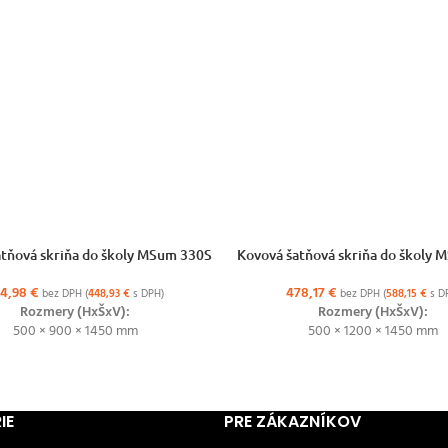
ŽNOSTÍ
VÝBER MOŽNOSTÍ
tňová skriňa do školy MSum 330S
Kovová šatňová skriňa do školy
64,98
€
478,17
€
bez DPH (
448,93
€
s DPH)
bez DPH (
588,15
€
s D
Rozmery (HxŠxV):
Rozmery (HxŠxV):
500 × 900 × 1450 mm
500 × 1200 × 1450 mm
IE
PRE ZÁKAZNÍKOV