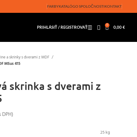
FARBY
KATALÓG
O SPOLOČNOSTI
KONTAKT
0
PRIHLÁSIŤ / REGISTROVAŤ
0,00
€
ine a skrinky s dverami z MDF
DF MSus 415
á skrinka s dverami z
5
s DPH)
25 kg