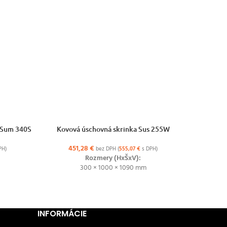
VÝBER MOŽNOSTÍ
VÝBER MO
 MSum 340S
Kovová úschovná skrinka Sus 255W
K
451,28
€
5
PH)
bez DPH (
555,07
€
s DPH)
Rozmery (HxŠxV):
300 × 1000 × 1090 mm
INFORMÁCIE