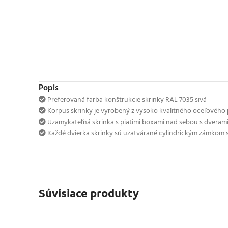
Popis
Preferovaná farba konštrukcie skrinky RAL 7035 sivá
Korpus skrinky je vyrobený z vysoko kvalitného oceľovéh
Uzamykateľná skrinka s piatimi boxami nad sebou s dverami
Každé dvierka skrinky sú uzatvárané cylindrickým zámkom 
Súvisiace produkty