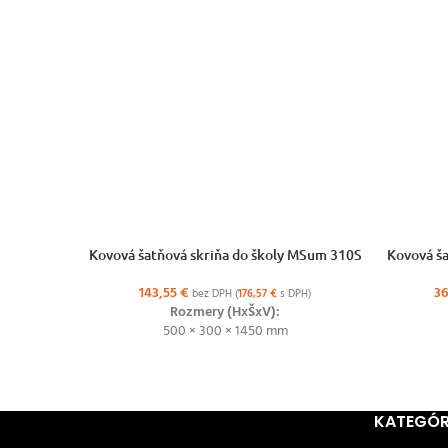
VÝBER MOŽNOSTÍ
VÝBER MO
Kovová šatňová skriňa do školy MSum 310S
Kovová ša
143,55
€
3
bez DPH (
176,57
€
s DPH)
Rozmery (HxŠxV):
500 × 300 × 1450 mm
KATEGÓR