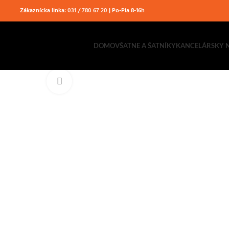
Zákaznícka linka:
031 / 780 67 20
| Po-Pia 8-16h
DOMOV
ŠATNE A ŠATNÍKY
KANCELÁRSKY 
Klikni pre zväčšenie