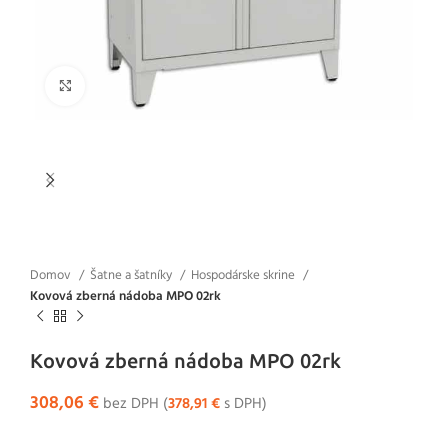
Klikni pre zväčšenie
Domov
Šatne a šatníky
Hospodárske skrine
Kovová zberná nádoba MPO 02rk
Kovová zberná nádoba MPO 02rk
308,06
€
bez DPH (
378,91
€
s DPH)