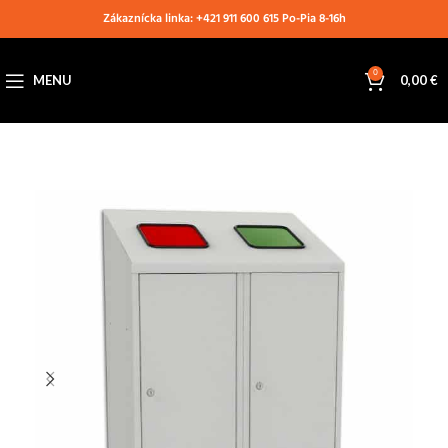
Zákaznícka linka: +421 911 600 615 Po-Pia 8-16h
0
MENU
0,00
€