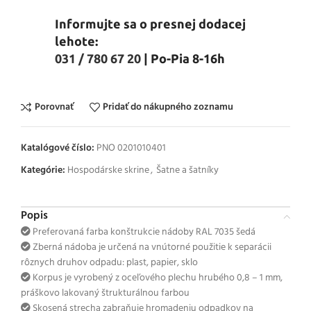
Informujte sa o presnej dodacej
lehote:
031 / 780 67 20
| Po-Pia 8-16h
Porovnať
Pridať do nákupného zoznamu
Katalógové číslo:
PNO 0201010401
Kategórie:
Hospodárske skrine
,
Šatne a šatníky
Popis
Preferovaná farba konštrukcie nádoby RAL 7035 šedá
Zberná nádoba je určená na vnútorné použitie k separácii
rôznych druhov odpadu: plast, papier, sklo
Korpus je vyrobený z oceľového plechu hrubého 0,8 – 1 mm,
práškovo lakovaný štrukturálnou farbou
Skosená strecha zabraňuje hromadeniu odpadkov na