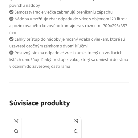
povrchu nádoby
Samozatváracie viečka zabraňujú prenikaniu zápachu
Nádoba umožňuje zber odpadu do vriec s objemom 120 litrov
a pozinkovaného kovového kontajnera s rozmermi 700x295x357
mm
Ľahký prístup do nádoby je možný vďaka dvierkam, ktoré sú
uzavreté otočným zámkom s dvomi kľúčmi
Posuvný rám na odpadové vrecia umiestnený na vodiacich
lištách umožňuje ľahký prístup k vaku, ktorý sa umiestni do rámu
vložením do závesovej časti rámu
Súvisiace produkty