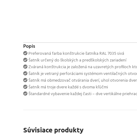
Popis
Preferovaná farba konštrukcie šatníka RAL 7035 sivá
Šatník určený do školských a predškolských zariadení
Zváraná konštrukcia je založená na uzavretých profiloch kt
Šatník je vetraný perforáciami systémom ventilačných ot
Šatník má obmedzovač otvárania dverí, uhol otvorenia dver
Šatník má troje dvere každé s dvoma kľúčmi
Štandardné vybavenie každej časti – dve vertikálne priehra
Súvisiace produkty