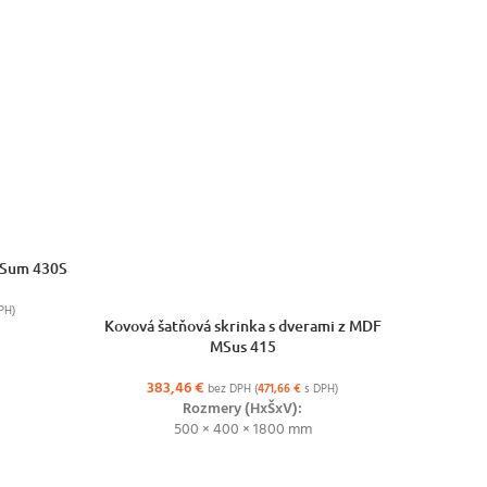
 MSum 430S
PH)
VÝBER MOŽNOSTÍ
VÝBER MO
Kovová šatňová skrinka s dverami z MDF
K
MSus 415
5
383,46
€
bez DPH (
471,66
€
s DPH)
Rozmery (HxŠxV):
500 × 400 × 1800 mm