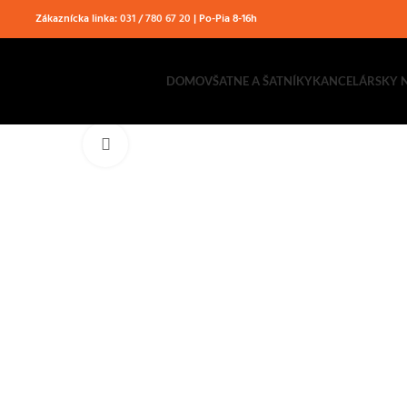
Zákaznícka linka:
031 / 780 67 20
| Po-Pia 8-16h
DOMOV
ŠATNE A ŠATNÍKY
KANCELÁRSKY 
Klikni pre zväčšenie