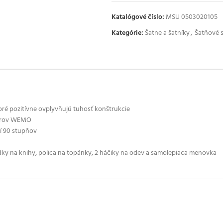
Katalógové číslo:
MSU 0503020105
Kategórie:
Šatne a šatníky
,
Šatňové s
oré pozitívne ovplyvňujú tuhosť konštrukcie
vorov WEMO
í 90 stupňov
dky na knihy, polica na topánky, 2 háčiky na odev a samolepiaca menovka