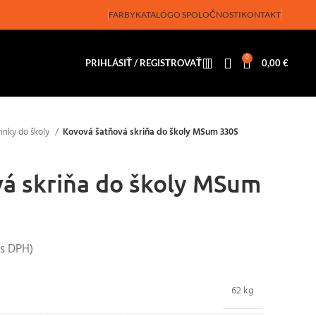
FARBY
KATALÓG
O SPOLOČNOSTI
KONTAKT
0
PRIHLÁSIŤ / REGISTROVAŤ
0,00
€
inky do školy
Kovová šatňová skriňa do školy MSum 330S
á skriňa do školy MSum
s DPH)
62 kg