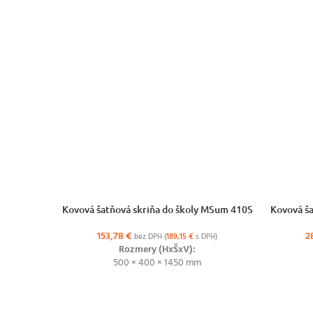
VÝBER MOŽNOSTÍ
VÝBER MO
Kovová šatňová skriňa do školy MSum 410S
Kovová ša
153,78
€
2
bez DPH (
189,15
€
s DPH)
Rozmery (HxŠxV):
500 × 400 × 1450 mm