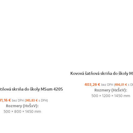
VÝBER MOŽNOSTÍ
Kovová šatňová skriňa do školy
403,26
€
bez DPH (
496,01
€
s D
ŽNOSTÍ
tňová skriňa do školy MSum 420S
Rozmery (HxŠxV):
500 × 1200 × 1450 mm
81,16
€
bez DPH (
345,83
€
s DPH)
Rozmery (HxŠxV):
500 × 800 × 1450 mm