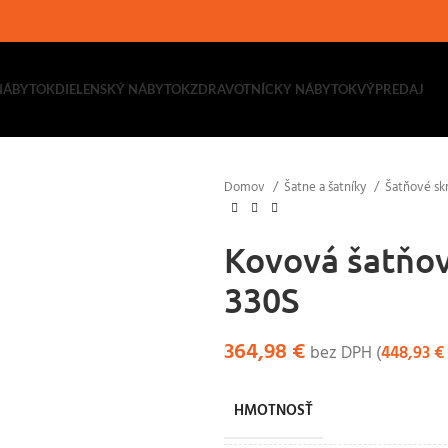
NÁBYTOK
DIELENSKÝ NÁBYTOK
ZDRAVOTNÍCKY NÁBYTOK
VÝPREDAJ
Domov
Šatne a šatníky
Šatňové skr
Kovová šatňov
330S
364,98
€
bez DPH (
448,93
€
HMOTNOSŤ