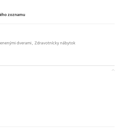
ného zoznamu
klenenými dverami
,
Zdravotnícky nábytok