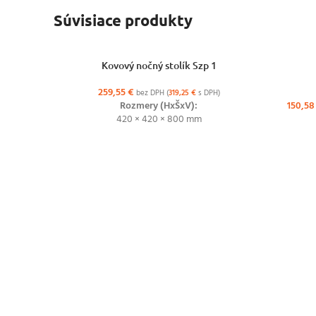
Súvisiace produkty
VÝBER MOŽNOSTÍ
Kovový nočný stolík Szp 1
VÝBER MO
259,55
€
bez DPH (
319,25
€
s DPH)
Rozmery (HxŠxV):
150,5
420 × 420 × 800 mm