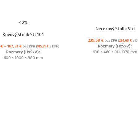
-10%
PRIDAŤ DO KOŠÍKA
Nerezový Stolík Std
ŽNOSTÍ
Kovový Stolík Stl 101
239,58
€
bez DPH (
294,68
€
s D
8
€
–
167,31
€
Rozmery (HxŠxV):
bez DPH (
185,21
€
s DPH)
Rozmery (HxŠxV):
630 × 460 × 911-1370 mm
600 × 1000 × 880 mm