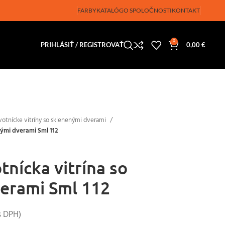
FARBY
KATALÓG
O SPOLOČNOSTI
KONTAKT
0
PRIHLÁSIŤ / REGISTROVAŤ
0,00
€
votnícke vitríny so sklenenými dverami
nými dverami Sml 112
nícka vitrína so
erami Sml 112
 DPH)