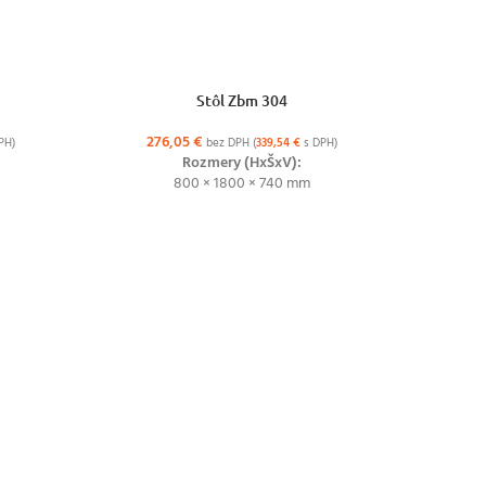
VÝBER MOŽNOSTÍ
Stôl Zbm 304
276,05
€
PH)
bez DPH (
339,54
€
s DPH)
Rozmery (HxŠxV):
800 × 1800 × 740 mm
VÝBER MO
Kovová zd
45