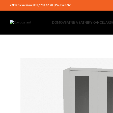
Zákaznícka linka:
031 / 780 67 20
| Po-Pia 8-16h
DOMOV
ŠATNE A ŠATNÍKY
KANCELÁRS