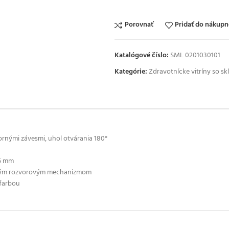
Porovnať
Pridať do nákup
Katalógové číslo:
SML 0201030101
Kategórie:
Zdravotnícke vitríny so s
ornými závesmi, uhol otvárania 180°
25 mm
ovým rozvorovým mechanizmom
 farbou