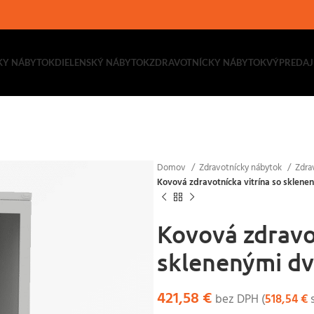
KY NÁBYTOK
DIELENSKÝ NÁBYTOK
ZDRAVOTNÍCKY NÁBYTOK
VÝPREDAJ
Domov
Zdravotnícky nábytok
Zdra
Kovová zdravotnícka vitrína so sklene
Kovová zdravot
sklenenými dv
421,58
€
bez DPH (
518,54
€
s