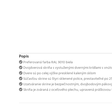
Popis
Preferovaná farba RAL 9010 biela
Dvojdverová skriňa s vystuženými dvernými krídlami s vnút
Dvere sú po celej výške presklené kaleným sklom
Súčasťou skrine sú štyri sklenené police, prestaviteľné po 
Uzatváranie skrine je bezpečnostným, dvojbodovým pák
Skriňa je zváraná z oceľového plechu, upravená práškovou