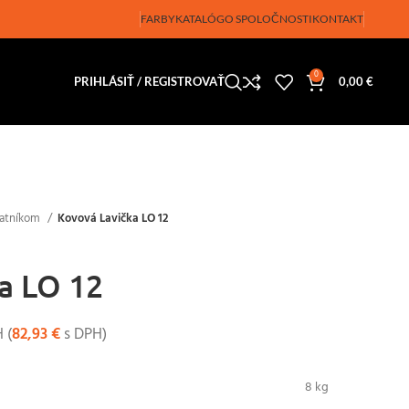
FARBY
KATALÓG
O SPOLOČNOSTI
KONTAKT
0
PRIHLÁSIŤ / REGISTROVAŤ
0,00
€
šatníkom
Kovová Lavička LO 12
a LO 12
 (
82,93
€
s DPH)
8 kg