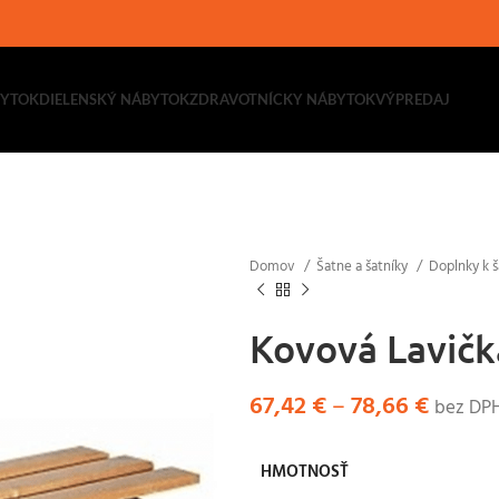
BYTOK
DIELENSKÝ NÁBYTOK
ZDRAVOTNÍCKY NÁBYTOK
VÝPREDAJ
Domov
Šatne a šatníky
Doplnky k 
Kovová Lavičk
67,42
€
–
78,66
€
bez DPH
HMOTNOSŤ