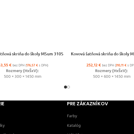
ŽNOSTÍ
VÝBER MOŽNOSTÍ
tňová skriňa do školy MSum 310S
Kovová šatňová skriňa do školy
43,55
€
252,12
€
bez DPH (
176,57
€
s DPH)
bez DPH (
310,11
€
s DP
Rozmery (HxŠxV):
Rozmery (HxŠxV):
500 × 300 × 1450 mm
500 × 600 × 1450 mm
IE
PRE ZÁKAZNÍKOV
Farby
íky
Katalóg