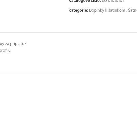
Katalógové číslo:
LO 01010101
Kategórie:
Doplnky k šatníkom
,
Šatn
by za príplatok
rofilu