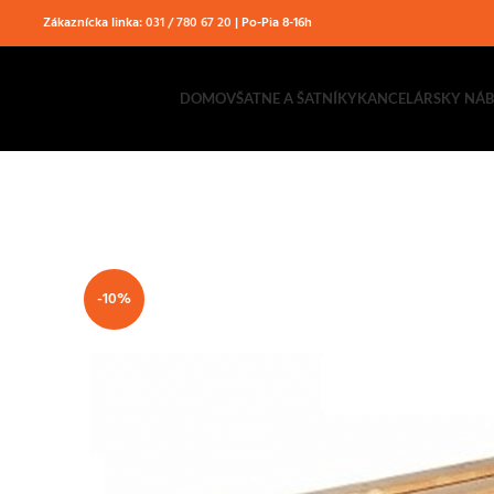
Zákaznícka linka:
031 / 780 67 20
| Po-Pia 8-16h
DOMOV
ŠATNE A ŠATNÍKY
KANCELÁRSKY NÁ
-10%