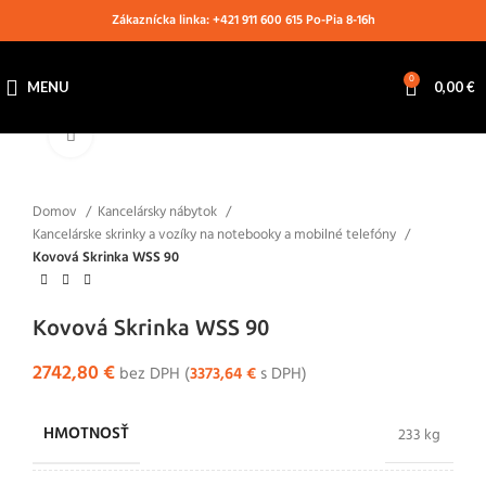
Zákaznícka linka: +421 911 600 615 Po-Pia 8-16h
0
MENU
0,00
€
Klikni pre zväčšenie
Domov
Kancelársky nábytok
Kancelárske skrinky a vozíky na notebooky a mobilné telefóny
Kovová Skrinka WSS 90
Kovová Skrinka WSS 90
2742,80
€
bez DPH (
3373,64
€
s DPH)
HMOTNOSŤ
233 kg