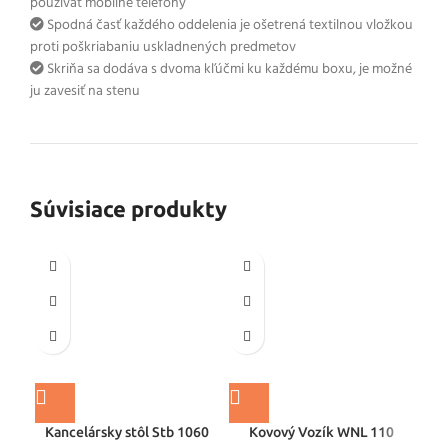
používať mobilné telefóny
Spodná časť každého oddelenia je ošetrená textilnou vložkou
proti poškriabaniu uskladnených predmetov
Skriňa sa dodáva s dvoma kľúčmi ku každému boxu, je možné
ju zavesiť na stenu
Súvisiace produkty
Kancelársky stôl Stb 1060
Kovový Vozík WNL 110
Ka