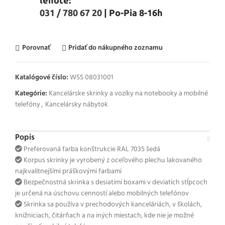
lehote:
031 / 780 67 20
| Po-Pia 8-16h
Porovnať
Pridať do nákupného zoznamu
Katalógové číslo:
WSS 08031001
Kategórie:
Kancelárske skrinky a vozíky na notebooky a mobilné
telefóny
,
Kancelársky nábytok
Popis
Preferovaná farba konštrukcie RAL 7035 šedá
Korpus skrinky je vyrobený z oceľového plechu lakovaného
najkvalitnejšími práškovými farbami
Bezpečnostná skrinka s desiatimi boxami v deviatich stĺpcoch
je určená na úschovu cenností alebo mobilných telefónov
Skrinka sa používa v prechodových kanceláriách, v školách,
knižniciach, čitárňach a na iných miestach, kde nie je možné