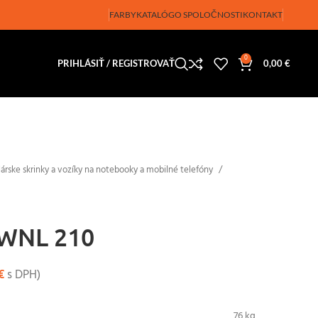
FARBY
KATALÓG
O SPOLOČNOSTI
KONTAKT
0
PRIHLÁSIŤ / REGISTROVAŤ
0,00
€
árske skrinky a vozíky na notebooky a mobilné telefóny
 WNL 210
€
s DPH)
76 kg