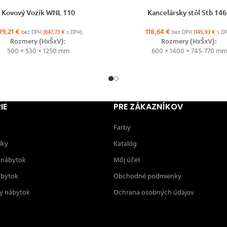
ŽNOSTÍ
VÝBER MOŽNOSTÍ
Kovový Vozík WNL 110
Kancelársky stôl Stb 14
89,21
€
118,64
€
bez DPH (
847,73
€
s DPH)
bez DPH (
145,93
€
s DP
Rozmery (HxŠxV):
Rozmery (HxŠxV):
500 × 530 × 1250 mm
600 × 1400 × 745-770 mm
IE
PRE ZÁKAZNÍKOV
Farby
íky
Katalóg
 nábytok
Môj účet
ábytok
Obchodné podmienky
y nábytok
Ochrana osobných údajov