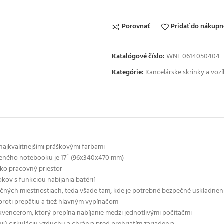
Porovnať
Pridať do nákup
Katalógové číslo:
WNL 0614050404
Kategórie:
Kancelárske skrinky a voz
ajkvalitnejšími práškovými farbami
ženého notebooku je 17´ (96x340x470 mm)
ako pracovný priestor
kov s funkciou nabíjania batérií
enčných miestnostiach, teda všade tam, kde je potrebné bezpečné uskladne
roti prepätiu a tiež hlavným vypínačom
vencerom, ktorý prepína nabíjanie medzi jednotlivými počítačmi