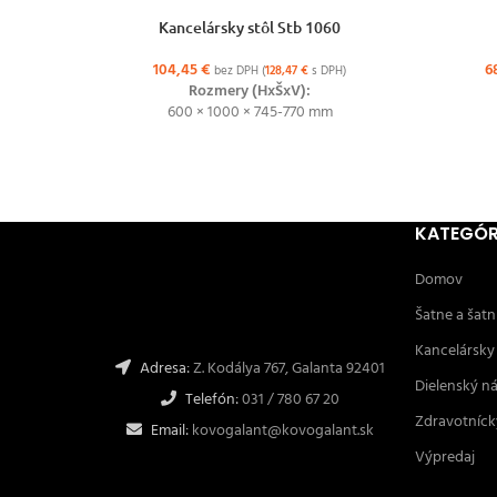
VÝBER MOŽNOSTÍ
VÝBER MO
Kancelársky stôl Stb 1060
104,45
€
6
bez DPH (
128,47
€
s DPH)
Rozmery (HxŠxV):
600 × 1000 × 745-770 mm
KATEGÓR
Domov
Šatne a šatn
Kancelársky
Adresa:
Z. Kodálya 767, Galanta 92401
Dielenský n
Telefón:
031 / 780 67 20
Zdravotníck
Email:
kovogalant@kovogalant.sk
Výpredaj