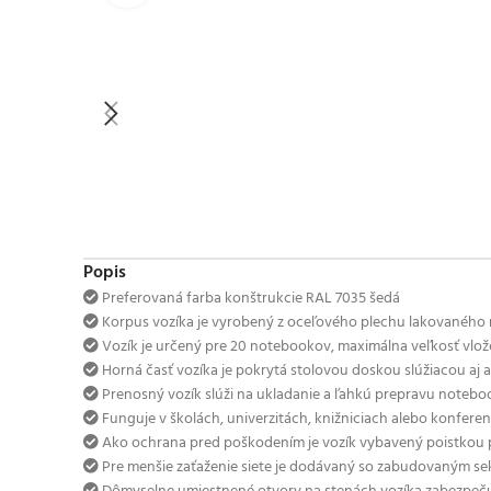
Popis
Preferovaná farba konštrukcie RAL 7035 šedá
Korpus vozíka je vyrobený z oceľového plechu lakovaného n
Vozík je určený pre 20 notebookov, maximálna veľkosť vlo
Horná časť vozíka je pokrytá stolovou doskou slúžiacou aj 
Prenosný vozík slúži na ukladanie a ľahkú prepravu noteboo
Funguje v školách, univerzitách, knižniciach alebo konfer
Ako ochrana pred poškodením je vozík vybavený poistkou p
Pre menšie zaťaženie siete je dodávaný so zabudovaným sek