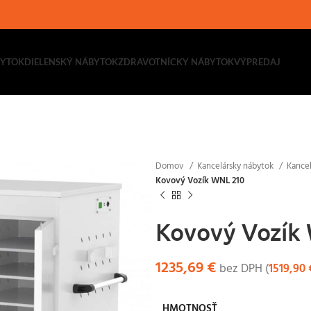
BYTOK
DIELENSKÝ NÁBYTOK
ZDRAVOTNÍCKY NÁBYTOK
VÝPREDAJ
Domov
Kancelársky nábytok
Kancel
Kovový Vozík WNL 210
Kovový Vozík
1235,69
€
bez DPH (
1519,90
HMOTNOSŤ