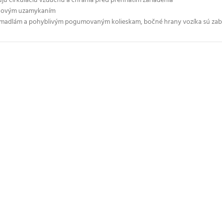
 cirkuláciu vzduchu a chránia pred prehriatím zariadenia
odovým uzamykaním
 madlám a pohyblivým pogumovaným kolieskam, bočné hrany vozíka sú z