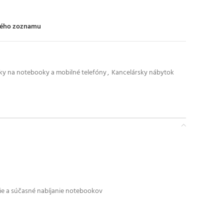
ného zoznamu
íky na notebooky a mobilné telefóny
,
Kancelársky nábytok
nie a súčasné nabíjanie notebookov