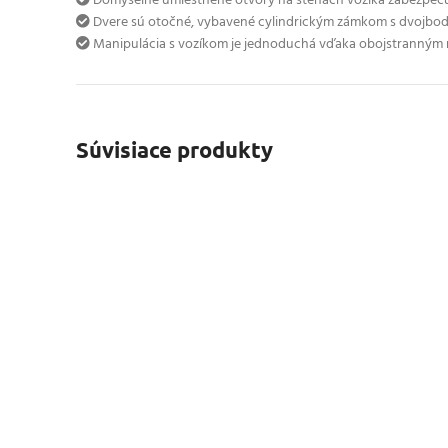
Dômyselne umiestnené otvory na stenách vozíka zabezpečujú
Dvere sú otočné, vybavené cylindrickým zámkom s dvojb
Manipulácia s vozíkom je jednoduchá vďaka obojstranným
Súvisiace produkty