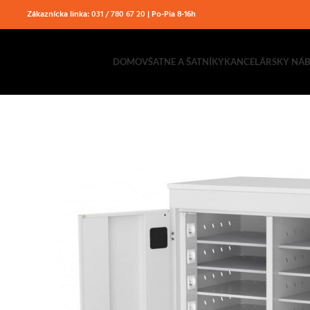
Zákaznícka linka:
031 / 780 67 20
| Po-Pia 8-16h
DOMOV
ŠATNE A ŠATNÍKY
KANCELÁRSKY NÁ