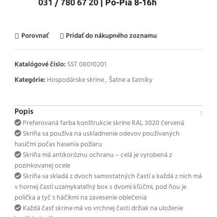
031 / 780 67 20
| Po-Pia 8-16h
Porovnať
Pridať do nákupného zoznamu
Katalógové číslo:
SST 08010201
Kategórie:
Hospodárske skrine
,
Šatne a šatníky
Popis
Preferovaná farba konštrukcie skrine RAL 3020 červená
Skriňa sa používa na uskladnenie odevov používaných
hasičmi počas hasenia požiaru
Skriňa má antikoróznu ochranu – celá je vyrobená z
pozinkovanej ocele
Skriňa sa skladá z dvoch samostatných častí a každá z nich má
v hornej časti uzamykateľný box s dvomi kľúčmi, pod ňou je
polička a tyč s háčikmi na zavesenie oblečenia
Každá časť skrine má vo vrchnej časti držiak na uloženie