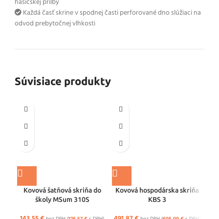
hasičskej prilby
Každá časť skrine v spodnej časti perforované dno slúžiaci na
odvod prebytočnej vlhkosti
Súvisiace produkty
Kovová šatňová skriňa do
Kovová hospodárska skriňa
K
školy MSum 310S
KBS 3
143,55
€
491,87
€
25