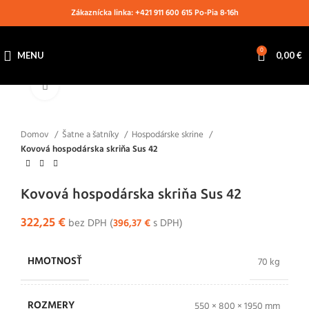
Zákaznícka linka: +421 911 600 615 Po-Pia 8-16h
0
MENU
0,00
€
Klikni pre zväčšenie
Domov
Šatne a šatníky
Hospodárske skrine
Kovová hospodárska skriňa Sus 42
Kovová hospodárska skriňa Sus 42
322,25
€
bez DPH (
396,37
€
s DPH)
HMOTNOSŤ
70 kg
ROZMERY
550 × 800 × 1950 mm