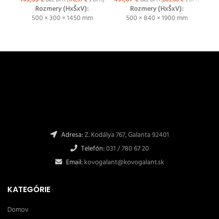
bez DPH (
176,57
€
s DPH)
bez DPH (
605,00
€
s DPH)
Rozmery (HxŠxV):
Rozmery (HxŠxV):
500 × 300 × 1450 mm
500 × 840 × 1900 mm
Adresa:
Z. Kodálya 767, Galanta 92401
Telefón:
031 / 780 67 20
Email:
kovogalant@kovogalant.sk
KATEGÓRIE
Domov