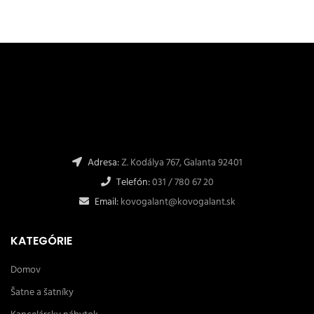
Adresa:
Z. Kodálya 767, Galanta 92401
Telefón:
031 / 780 67 20
Email:
kovogalant@kovogalant.sk
KATEGÓRIE
Domov
Šatne a šatníky