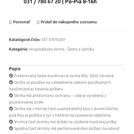
031 / 780 67 20
| Po-Pia 8-16h
Porovnať
Pridať do nákupného zoznamu
Katalógové číslo:
SST 07010201
Kategórie:
Hospodárske skrine
,
Šatne a šatníky
Popis
Preferovaná farba konštrukcie skrine RAL 3020 červená
Skriňa sa používa na uskladnenie odevov používaných
hasičmi počas hasenia požiaru
Skriňa má antikoróznu ochranu – celá je vyrobená z
pozinkovanej ocele
Skriňa má v hornej časti uzamykateľný box s dvomi kľúčmi,
pod ňou je polička a tyč s háčikmi na zavesenie oblečenia
Vrchná časť skrinky má držiak na uloženie hasičskej prilby
Spodná časť skrinky má perforované dno slúžiaci na odvod