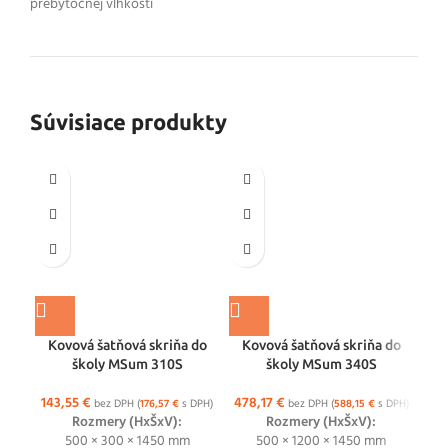
prebytočnej vlhkosti
Súvisiace produkty
Kovová šatňová skriňa do
Kovová šatňová skriňa do
Kov
školy MSum 310S
školy MSum 340S
143,55
€
478,17
€
451
bez DPH (
176,57
€
s DPH)
bez DPH (
588,15
€
s DPH)
Rozmery (HxŠxV):
Rozmery (HxŠxV):
500 × 300 × 1450 mm
500 × 1200 × 1450 mm