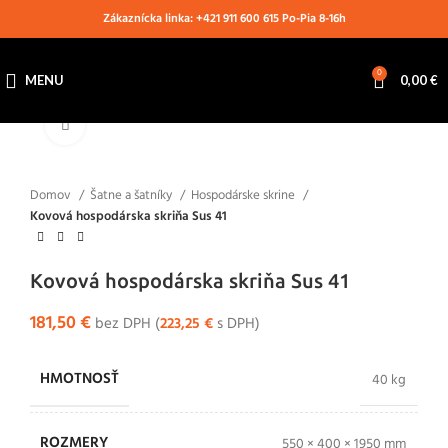
Zákaznícka linka: +421 911 600 615 Po-Pia 8-16h
0
MENU
0,00
€
Klikni pre zväčšenie
Domov
Šatne a šatníky
Hospodárske skrine
Kovová hospodárska skriňa Sus 41
Kovová hospodárska skriňa Sus 41
181,50
€
bez DPH (
223,25
€
s DPH)
HMOTNOSŤ
40 kg
ROZMERY
550 × 400 × 1950 mm