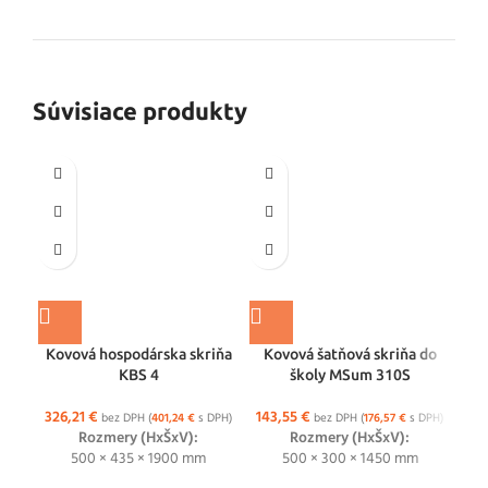
Súvisiace produkty
Kovová hospodárska skriňa
Kovová šatňová skriňa do
K
KBS 4
školy MSum 310S
326,21
€
143,55
€
364
bez DPH (
401,24
€
s DPH)
bez DPH (
176,57
€
s DPH)
Rozmery (HxŠxV):
Rozmery (HxŠxV):
500 × 435 × 1900 mm
500 × 300 × 1450 mm