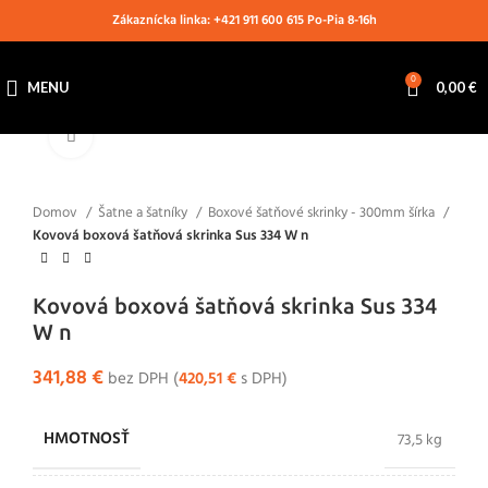
Zákaznícka linka: +421 911 600 615 Po-Pia 8-16h
0
MENU
0,00
€
Klikni pre zväčšenie
Domov
Šatne a šatníky
Boxové šatňové skrinky - 300mm šírka
Kovová boxová šatňová skrinka Sus 334 W n
Kovová boxová šatňová skrinka Sus 334
W n
341,88
€
bez DPH (
420,51
€
s DPH)
HMOTNOSŤ
73,5 kg