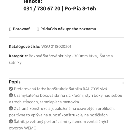
lehote:
031 / 780 67 20
| Po-Pia 8-16h
Porovnať
Pridať do nákupného zoznamu
Katalógové číslo:
WSU 0118020201
Kategórie:
Boxové šatňové skrinky - 300mm šírka
,
Šatne a
šatníky
Popis
Preferovaná farba konštrukcie šatníka RAL 7035 sivá
Uzamykateľná boxová skriňa s 2 kľúčmi, štyri boxy nad sebou
v troch stĺpcoch, samolepiaca menovka
Zváraná konštrukcia je založená na uzavretých profiloch,
pozitívne to vplýva na tuhosť konštrukcie, na nožičkách
Šatník je vetraný perforáciami systémom ventilačných
otvorov WEMO