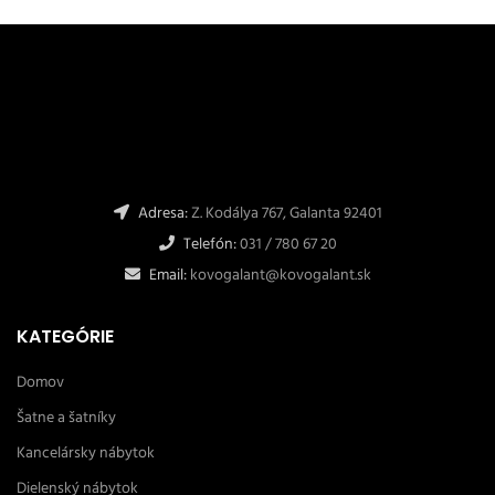
Adresa:
Z. Kodálya 767, Galanta 92401
Telefón:
031 / 780 67 20
Email:
kovogalant@kovogalant.sk
KATEGÓRIE
Domov
Šatne a šatníky
Kancelársky nábytok
Dielenský nábytok