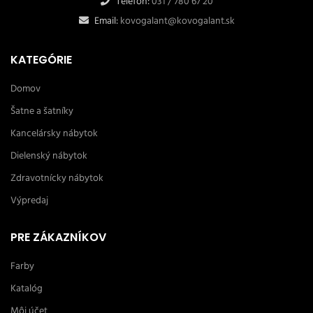
Telefón:
031 / 780 67 20
Email:
kovogalant@kovogalant.sk
KATEGÓRIE
Domov
Šatne a šatníky
Kancelársky nábytok
Dielenský nábytok
Zdravotnícky nábytok
Výpredaj
PRE ZÁKAZNÍKOV
Farby
Katalóg
Môj účet