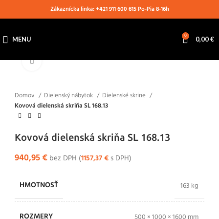
Zákaznícka linka: +421 911 600 615 Po-Pia 8-16h
0
MENU
0,00
€
Klikni pre zväčšenie
Domov
Dielenský nábytok
Dielenské skrine
Kovová dielenská skriňa SL 168.13
Kovová dielenská skriňa SL 168.13
940,95
€
bez DPH (
1157,37
€
s DPH)
HMOTNOSŤ
163 kg
ROZMERY
500 × 1000 × 1600 mm