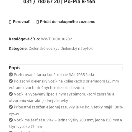
031 / 780 67 20
| Po-Pia 8-16h
Porovnať
Pridať do nákupného zoznamu
Katalógové číslo:
WWT 0101010202
Kategórie:
Dielenské vozíky
,
Dielenský nábytok
Popis
Preferovaná farba konštrukcie RAL 7035 šedá
Pojazdný dielenský vozík na kolieskach s priemerom 125 mm
vrátane dvoch otočných koliesok s brzdou
Vozík je vybavený špeciálnym systémom, ktorý zabraňuje
otvoreniu viac ako jednej zásuvky
Prípustné zaťaženie jednej zásuvky je 40 kg, všetky majú 100%
výsuv
Vozík má šesť zásuviek – jedna výšky 200 mm, jedna 150 mm a
štyri vysoké 75 mm