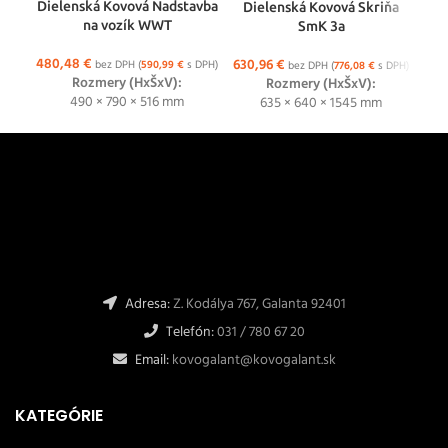
Dielenská Kovová Nadstavba
Dielenská Kovová Skriňa
D
na vozík WWT
SmK 3a
480,48
€
630,96
€
33
bez DPH (
590,99
€
s DPH)
bez DPH (
776,08
€
s DPH)
Rozmery (HxŠxV):
Rozmery (HxŠxV):
490 × 790 × 516 mm
635 × 640 × 1545 mm
Adresa:
Z. Kodálya 767, Galanta 92401
Telefón:
031 / 780 67 20
Email:
kovogalant@kovogalant.sk
KATEGÓRIE