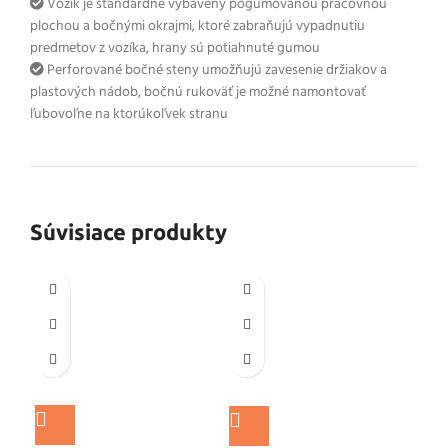
Vozík je štandardne vybavený pogumovanou pracovnou
plochou a bočnými okrajmi, ktoré zabraňujú vypadnutiu
predmetov z vozíka, hrany sú potiahnuté gumou
Perforované bočné steny umožňujú zavesenie držiakov a
plastových nádob, bočnú rukoväť je možné namontovať
ľubovoľne na ktorúkoľvek stranu
Súvisiace produkty