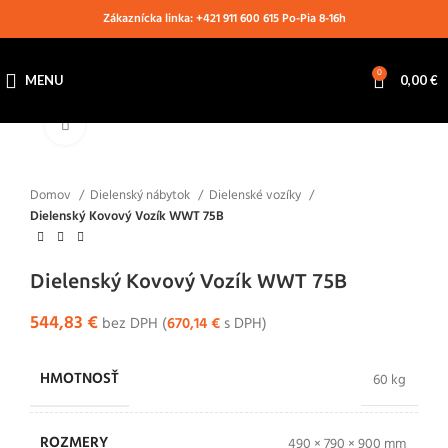
Zákaznícka linka: +421 911 600 615 Po-Pia 8-16h
0
MENU
0,00
€
Klikni pre zväčšenie
Domov
Dielenský nábytok
Dielenské vozíky
Dielenský Kovový Vozík WWT 75B
Dielenský Kovový Vozík WWT 75B
544,83
€
bez DPH (
670,14
€
s DPH)
HMOTNOSŤ
60 kg
ROZMERY
490 × 790 × 900 mm