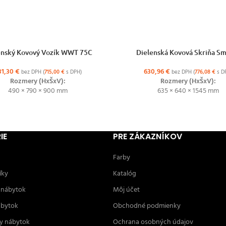
ŽNOSTÍ
VÝBER MOŽNOSTÍ
enský Kovový Vozík WWT 75C
Dielenská Kovová Skriňa S
81,30
€
630,96
€
bez DPH (
715,00
€
s DPH)
bez DPH (
776,08
€
s D
Rozmery (HxŠxV):
Rozmery (HxŠxV):
490 × 790 × 900 mm
635 × 640 × 1545 mm
IE
PRE ZÁKAZNÍKOV
Farby
íky
Katalóg
 nábytok
Môj účet
ábytok
Obchodné podmienky
y nábytok
Ochrana osobných údajov