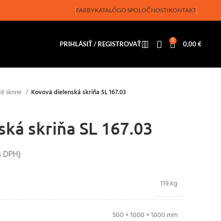
FARBY
KATALÓG
O SPOLOČNOSTI
KONTAKT
0
PRIHLÁSIŤ / REGISTROVAŤ
0,00
€
ké skrine
Kovová dielenská skriňa SL 167.03
ská skriňa SL 167.03
 DPH)
119 kg
500 × 1000 × 1000 mm