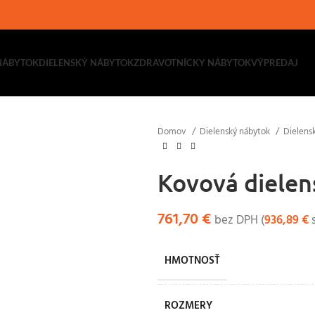
NÁBYTOK
DIELENSKÝ NÁBYTOK
ZDRAVOTNÍCKY NÁBYTOK
VÝPREDAJ
Domov
Dielenský nábytok
Dielens
Kovová dielen
761,70
€
bez DPH (
936,89
€
s
HMOTNOSŤ
ROZMERY