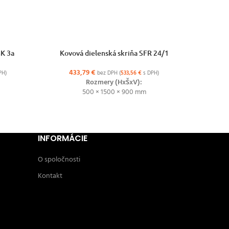
VÝBER MOŽNOSTÍ
VÝBER MO
mK 3a
Kovová dielenská skriňa SFR 24/1
Kovov
433,79
€
37
PH)
bez DPH (
533,56
€
s DPH)
Rozmery (HxŠxV):
500 × 1500 × 900 mm
INFORMÁCIE
O spoločnosti
Kontakt