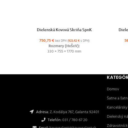
VÝBER MOŽNOSTÍ
VÝBER MO
Dielenská Kovová Skriňa SpnK
Diel
750,75
€
5
bez DPH (
923,42
€
s DPH)
Rozmery (HxŠxV):
330 × 755 × 1770 mm
KATEGÓR
Domov
Šatne a šatn
Kancelársky
Adresa:
Z. Kodálya 767, Galanta 92401
Dielenský n
Telefón:
031 / 780 67 20
Zdravotníck