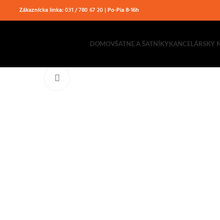
Zákaznícka linka:
031 / 780 67 20
| Po-Pia 8-16h
DOMOV
ŠATNE A ŠATNÍKY
KANCELÁRSKY 
Klikni pre zväčšenie