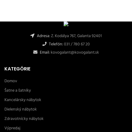
Adresa:
Z. Kodálya 767, Galanta 92401
Telefón:
031 / 780 67 20
Email:
kovogalant@kovogalant.sk
KATEGÓRIE
Domov
Šatne a šatníky
Kancelársky nábytok
Dielenský nábytok
Zdravotnícky nábytok
Výpredaj