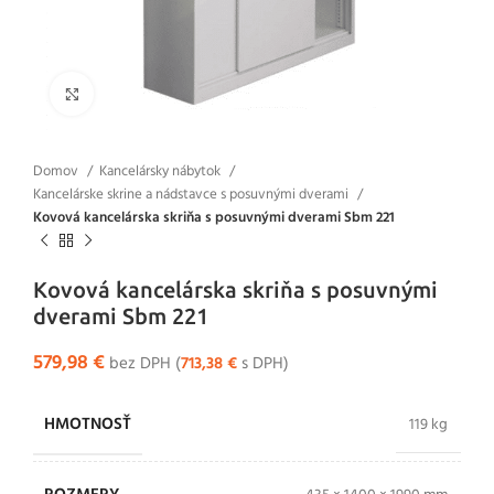
Klikni pre zväčšenie
Domov
Kancelársky nábytok
Kancelárske skrine a nádstavce s posuvnými dverami
Kovová kancelárska skriňa s posuvnými dverami Sbm 221
Kovová kancelárska skriňa s posuvnými
dverami Sbm 221
579,98
€
bez DPH (
713,38
€
s DPH)
HMOTNOSŤ
119 kg