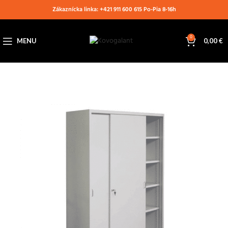
Zákaznícka linka: +421 911 600 615 Po-Pia 8-16h
0
MENU
0,00
€