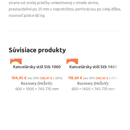
strane od zvislej priečky umiestnenej v strede skrine,
prestaviteľné po 25 mm s nepretržitou perforáciou po celej dĺžke,
nosnosť police 60 kg
Súvisiace produkty
Kancelársky stôl Stb 1060
Kancelársky stôl Stb 1460
104,45
€
118,64
€
bez DPH (
128,47
€
s DPH)
bez DPH (
145,93
€
s DPH)
Rozmery (HxŠxV):
Rozmery (HxŠxV):
600 × 1000 × 745-770 mm
600 × 1400 × 745-770 mm
138