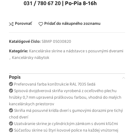
031 / 780 67 20
| Po-Pia 8-16h
Porovnať
Pridať do nákupného zoznamu
Katalógové číslo:
SBMP 05030820
Kategórie:
Kancelárske skrine a nádstavce s posuvnými dverami
,
Kancelársky nábytok
Popis
Preferovaná farba konštrukcie RAL 7035 šedá
Spisová dvojdverová skriňa vyrobená z oceľového plechu
hrúbky 0,7 mm upravená práškovou farbou, vhodná do malých
kancelárskych priestorov
Skriňa má posuvné krídla dverí s gumovými dorazmi pre tichý
chod dverí
Uzatváranie skrine je cylindrickým zámkom s dvomi kľúčmi
Súčasťou skrine sú štyri kovové police na každej vnútornej