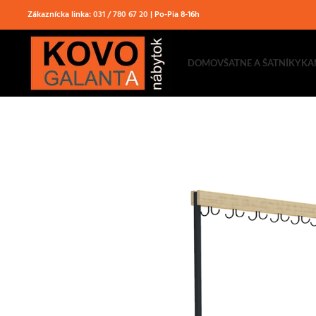
Zákaznícka linka:
031 / 780 67 20
| Po-Pia 8-16h
DOMOV
ŠATNE A ŠATNÍKY
KA