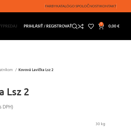
FARBY
KATALÓG
O SPOLOČNOSTI
KONTAKT
0
VÝPREDAJ
PRIHLÁSIŤ / REGISTROVAŤ
0,00
€
šatníkom
Kovová Lavička Lsz 2
a Lsz 2
s DPH)
30 kg