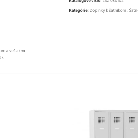
Katalógové číslo:
LSZ 030102
Kategórie:
Doplnky k šatníkom
,
Šatn
lom a vešiakmi
ák