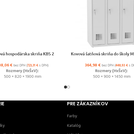
ŽNOSTÍ
VÝBER MOŽNOSTÍ
vá hospodárska skriňa KBS 2
Kovová šatňová skriňa do školy
88,06
€
364,98
€
bez DPH (
723,31
€
s DPH)
bez DPH (
448,93
€
s D
Rozmery (HxŠxV):
Rozmery (HxŠxV):
500 × 820 × 1900 mm
500 × 900 × 1450 mm
IE
PRE ZÁKAZNÍKOV
Farby
íky
Katalóg