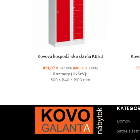
VÝBER MOŽNOSTÍ
VÝBER MO
Kovová hospodárska skriňa KBS 3
Kovo
491,87
€
5
bez DPH (
605,00
€
s DPH)
Rozmery (HxŠxV):
500 × 840 × 1900 mm
KATEGÓR
Domov
Šatne a šatn