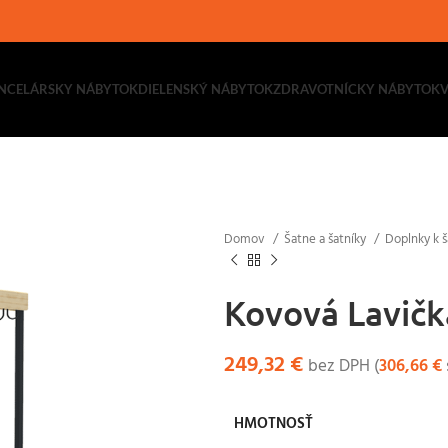
NCELÁRSKY NÁBYTOK
DIELENSKÝ NÁBYTOK
ZDRAVOTNÍCKY NÁBYTOK
Domov
Šatne a šatníky
Doplnky k 
Kovová Lavičk
249,32
€
bez DPH (
306,66
€
HMOTNOSŤ