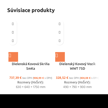
Súvisiace produkty
Die
Dielenská Kovová Skriňa
Dielenský Kovový Vozík
SmKa
WWT 75D
480
737,39
€
328,52
€
bez DPH (
906,99
€
s DPH)
bez DPH (
404,08
€
s DPH)
Rozmery (HxŠxV):
Rozmery (HxŠxV):
630 × 640 × 1750 mm
490 × 790 × 900 mm