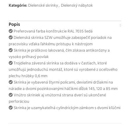
Kategórie:
Dielenské skrinky
,
Dielenský nábytok
Popis
Preferovaná farba konštrukcie RAL 7035 šedá
Dielenská skrinka SZW umožňuje zabezpečiť poriadok na
pracovisku vďaka ľahkému prístupu k nástrojom
Skrinka je práškovo lakovaná, čím získava antikorózny a
vysoko priľnavý povlak
Trojdielna závesná skrinka sa dodáva v častiach, ktoré
umožňujú jednoduchú montáž, ktoré sú vyrobené z oceľového
plechu hrúbky 0,6 mm
Skrinka je vybavená štyrmi policami, deviatimi držiakmi na
náradie a dvomi pozinkovanými háčikmi dĺžok 145, 120 a 85 mm
Vnútro skriniek aj vnútorná strana dverí sú ukončené
perforáciou
Skrinka je uzamykateľná cylindrickým zámkom s dvomi kľúčmi