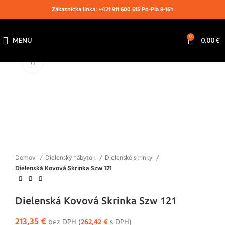
Zákaznícka linka: +421 911 600 615 Po-Pia 8-16h
0
MENU
0,00
€
Klikni pre zväčšenie
Domov
Dielenský nábytok
Dielenské skrinky
Dielenská Kovová Skrinka Szw 121
Dielenská Kovová Skrinka Szw 121
213,35
€
bez DPH (
262,42
€
s DPH)