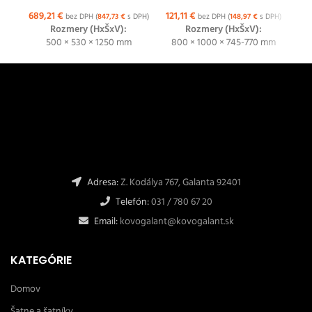
689,21
€
121,11
€
12
bez DPH (
847,73
€
s DPH)
bez DPH (
148,97
€
s DPH)
Rozmery (HxŠxV):
Rozmery (HxŠxV):
500 × 530 × 1250 mm
800 × 1000 × 745-770 mm
8
Adresa:
Z. Kodálya 767, Galanta 92401
Telefón:
031 / 780 67 20
Email:
kovogalant@kovogalant.sk
KATEGÓRIE
Domov
Šatne a šatníky