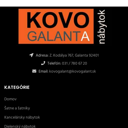
Adresa:
Z. Kodálya 767, Galanta 92401
Telefón:
031 / 780 67 20
Email:
kovogalant@kovogalant.sk
KATEGÓRIE
Domov
Šatne a šatníky
Kancelársky nábytok
Dielenský nábytok