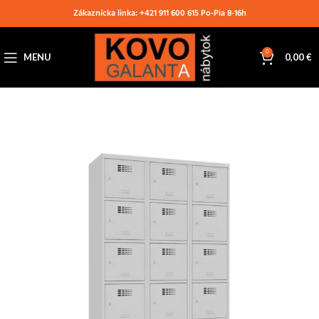
Zákaznícka linka: +421 911 600 615 Po-Pia 8-16h
0
MENU
0,00
€