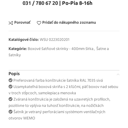
031 / 780 67 20
| Po-Pia 8-16h
Porovnať
Pridať do nákupného zoznamu
Katalógové číslo:
WSU 0223020201
Kategórie:
Boxové šatňové skrinky - 400mm šírka
,
Šatne a
šatníky
Popis
Preferovaná farba konštrukcie šatníka RAL 7035 sivá
Uzamykateľná boxová skriňa s 2 kľúčmi, päť boxov nad sebou
v troch stĺpcoch, samolepiaca menovka
Zváraná konštrukcia je založená na uzavretých profiloch,
pozitívne to vplýva na tuhosť konštrukcie, na nožičkách
Šatník je vetraný perforáciami systémom ventilačných
otvorov WEMO