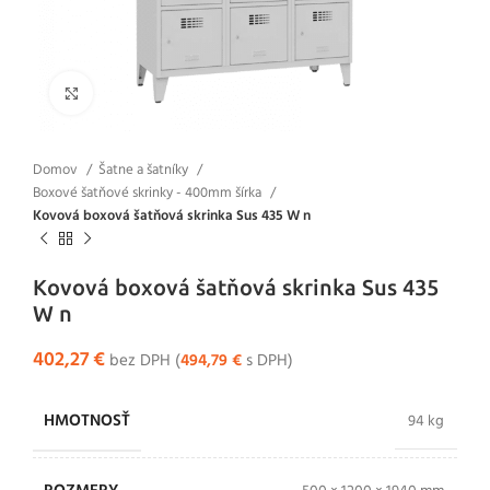
Klikni pre zväčšenie
Domov
Šatne a šatníky
Boxové šatňové skrinky - 400mm šírka
Kovová boxová šatňová skrinka Sus 435 W n
Kovová boxová šatňová skrinka Sus 435
W n
402,27
€
bez DPH (
494,79
€
s DPH)
HMOTNOSŤ
94 kg