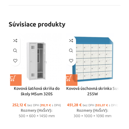
Súvisiace produkty
Kovová šatňová skriňa do
Kovová úschovná skrinka Sus
školy MSum 320S
255W
Ko
252,12
€
451,28
€
bez DPH (
310,11
€
s DPH)
bez DPH (
555,07
€
s DPH)
Rozmery (HxŠxV):
Rozmery (HxŠxV):
2
500 × 600 × 1450 mm
300 × 1000 × 1090 mm