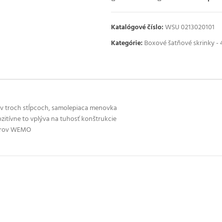
Katalógové číslo:
WSU 0213020101
Kategórie:
Boxové šatňové skrinky -
 v troch stĺpcoch, samolepiaca menovka
zitívne to vplýva na tuhosť konštrukcie
vorov WEMO