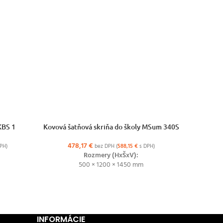
VÝBER MOŽNOSTÍ
VÝBER MO
KBS 1
Kovová šatňová skriňa do školy MSum 340S
Kovov
478,17
€
36
PH)
bez DPH (
588,15
€
s DPH)
Rozmery (HxŠxV):
500 × 1200 × 1450 mm
INFORMÁCIE