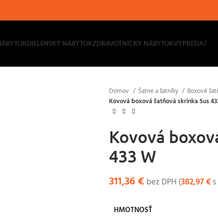
NÁBYTOK
DIELENSKÝ NÁBYTOK
ZDRAVOTNÍCKY NÁBYTOK
VÝPREDAJ
Domov
Šatne a šatníky
Boxové šat
Kovová boxová šatňová skrinka Sus 4
Kovová boxová
433 W
311,36
€
bez DPH (
382,97
€
s
HMOTNOSŤ