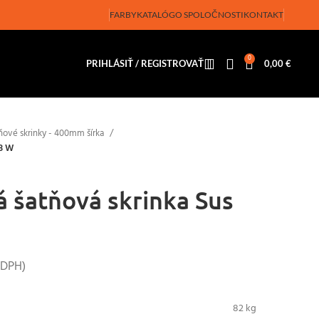
FARBY
KATALÓG
O SPOLOČNOSTI
KONTAKT
0
PRIHLÁSIŤ / REGISTROVAŤ
0,00
€
ňové skrinky - 400mm šírka
33 W
 šatňová skrinka Sus
 DPH)
82 kg