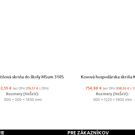
ŽNOSTÍ
VÝBER MOŽNOSTÍ
tňová skriňa do školy MSum 310S
Kovová hospodárska skriňa 
43,55
€
754,88
€
bez DPH (
176,57
€
s DPH)
bez DPH (
928,50
€
s D
Rozmery (HxŠxV):
Rozmery (HxŠxV):
500 × 300 × 1450 mm
500 × 1225 × 1900 mm
IE
PRE ZÁKAZNÍKOV