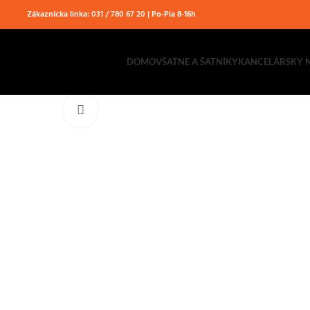
Zákaznícka linka:
031 / 780 67 20
| Po-Pia 8-16h
DOMOV
ŠATNE A ŠATNÍKY
KANCELÁRSKY 
Klikni pre zväčšenie