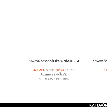
VÝBER MOŽNOSTÍ
VÝBER MO
Kovová hospodárska skriňa KBS 4
Kovová ša
326,21
€
1
bez DPH (
401,24
€
s DPH)
Rozmery (HxŠxV):
500 × 435 × 1900 mm
KATEGÓR