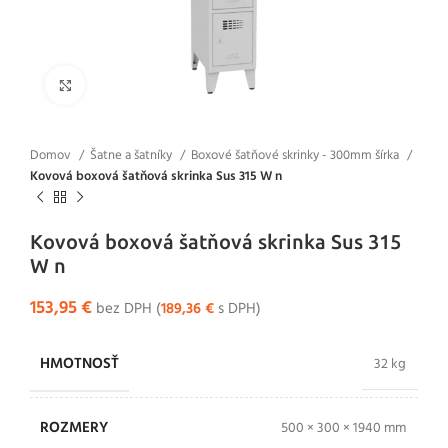
Klikni pre zväčšenie
Domov
Šatne a šatníky
Boxové šatňové skrinky - 300mm šírka
Kovová boxová šatňová skrinka Sus 315 W n
Kovová boxová šatňová skrinka Sus 315
W n
153,95
€
bez DPH (
189,36
€
s DPH)
HMOTNOSŤ
32 kg
ROZMERY
500 × 300 × 1940 mm