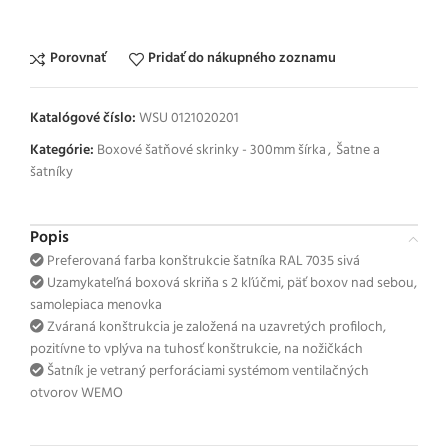
Porovnať
Pridať do nákupného zoznamu
Katalógové číslo:
WSU 0121020201
Kategórie:
Boxové šatňové skrinky - 300mm šírka
,
Šatne a
šatníky
Popis
Preferovaná farba konštrukcie šatníka RAL 7035 sivá
Uzamykateľná boxová skriňa s 2 kľúčmi, päť boxov nad sebou,
samolepiaca menovka
Zváraná konštrukcia je založená na uzavretých profiloch,
pozitívne to vplýva na tuhosť konštrukcie, na nožičkách
Šatník je vetraný perforáciami systémom ventilačných
otvorov WEMO