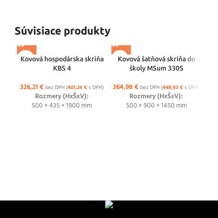
Súvisiace produkty
Kovová hospodárska skriňa
Kovová šatňová skriňa do
KBS 4
školy MSum 330S
326,21
€
364,98
€
bez DPH (
401,24
€
s DPH)
bez DPH (
448,93
€
s DPH)
Rozmery (HxŠxV):
Rozmery (HxŠxV):
500 × 435 × 1900 mm
500 × 900 × 1450 mm
Ko
26