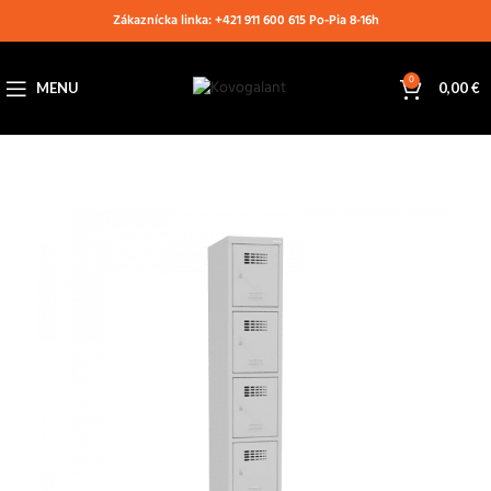
Zákaznícka linka: +421 911 600 615 Po-Pia 8-16h
0
MENU
0,00
€