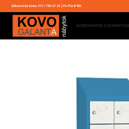
Zákaznícka linka:
031 / 780 67 20
| Po-Pia 8-16h
DOMOV
ŠATNE A ŠATNÍKY
KA