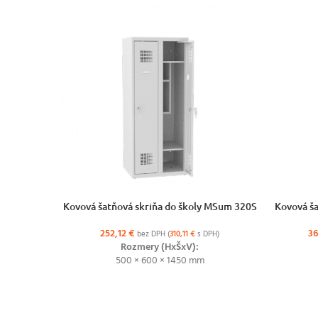
VÝBER MOŽNOSTÍ
VÝBER MO
Kovová šatňová skriňa do školy MSum 320S
Kovová ša
252,12
€
3
bez DPH (
310,11
€
s DPH)
Rozmery (HxŠxV):
500 × 600 × 1450 mm