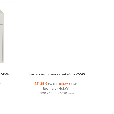
VÝBER MO
Kovová ša
40
VÝBER MOŽNOSTÍ
s 245W
Kovová úschovná skrinka Sus 255W
451,28
€
PH)
bez DPH (
555,07
€
s DPH)
Rozmery (HxŠxV):
300 × 1000 × 1090 mm