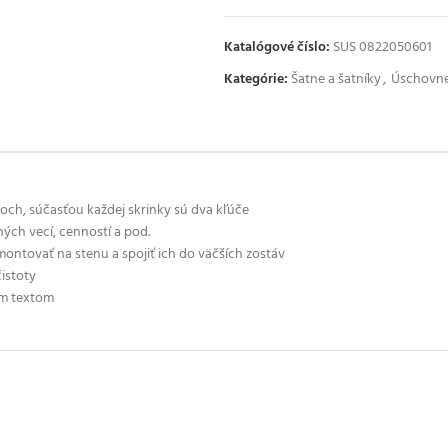
Katalógové číslo:
SUS 0822050601
Kategórie:
Šatne a šatníky
,
Úschovné
och, súčasťou každej skrinky sú dva kľúče
ých vecí, cenností a pod.
ntovať na stenu a spojiť ich do väčších zostáv
istoty
ým textom