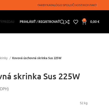
FARBY
KATALÓG
O SPOLOČNOSTI
KONTAKT
0
VÝPREDAJ
PRIHLÁSIŤ / REGISTROVAŤ
0,00
€
krinky
Kovová úschovná skrinka Sus 225W
vná skrinka Sus 225W
 DPH)
52 kg