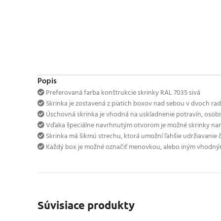
Popis
Preferovaná farba konštrukcie skrinky RAL 7035 sivá
Skrinka je zostavená z piatich boxov nad sebou v dvoch rad
Úschovná skrinka je vhodná na uskladnenie potravín, osobn
Vďaka špeciálne navrhnutým otvorom je možné skrinky namo
Skrinka má šikmú strechu, ktorá umožní ľahšie udržiavanie č
Každý box je možné označiť menovkou, alebo iným vhodn
Súvisiace produkty