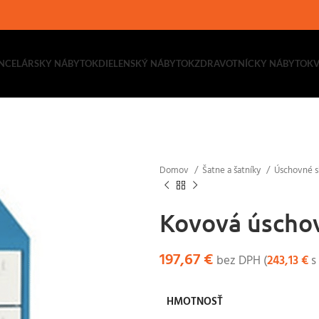
NCELÁRSKY NÁBYTOK
DIELENSKÝ NÁBYTOK
ZDRAVOTNÍCKY NÁBYTOK
Domov
Šatne a šatníky
Úschovné s
Kovová úscho
197,67
€
bez DPH (
243,13
€
s
HMOTNOSŤ