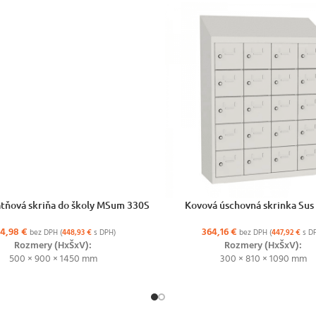
ŽNOSTÍ
VÝBER MOŽNOSTÍ
tňová skriňa do školy MSum 330S
Kovová úschovná skrinka Su
64,98
€
364,16
€
bez DPH (
448,93
€
s DPH)
bez DPH (
447,92
€
s D
Rozmery (HxŠxV):
Rozmery (HxŠxV):
500 × 900 × 1450 mm
300 × 810 × 1090 mm