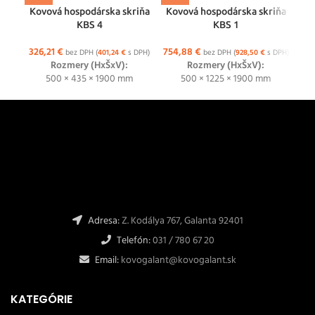
Kovová hospodárska skriňa
Kovová hospodárska skriňa
Ko
KBS 4
KBS 1
326,21
€
754,88
€
26
bez DPH (
401,24
€
s DPH)
bez DPH (
928,50
€
s DPH)
Rozmery (HxŠxV):
Rozmery (HxŠxV):
500 × 435 × 1900 mm
500 × 1225 × 1900 mm
Adresa:
Z. Kodálya 767, Galanta 92401
Telefón:
031 / 780 67 20
Email:
kovogalant@kovogalant.sk
KATEGÓRIE