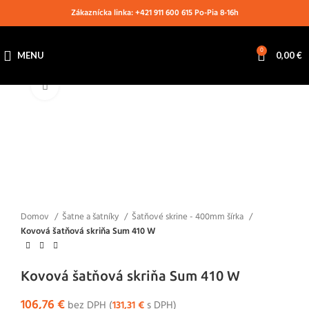
Zákaznícka linka: +421 911 600 615 Po-Pia 8-16h
0
MENU
0,00
€
Klikni pre zväčšenie
Domov
Šatne a šatníky
Šatňové skrine - 400mm šírka
Kovová šatňová skriňa Sum 410 W
Kovová šatňová skriňa Sum 410 W
106,76
€
bez DPH (
131,31
€
s DPH)