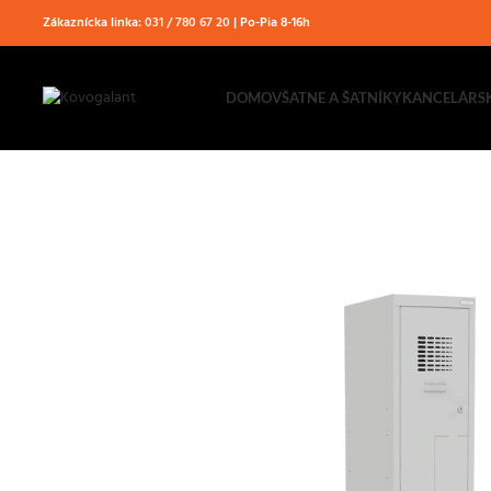
Zákaznícka linka:
031 / 780 67 20
| Po-Pia 8-16h
DOMOV
ŠATNE A ŠATNÍKY
KANCELÁRS