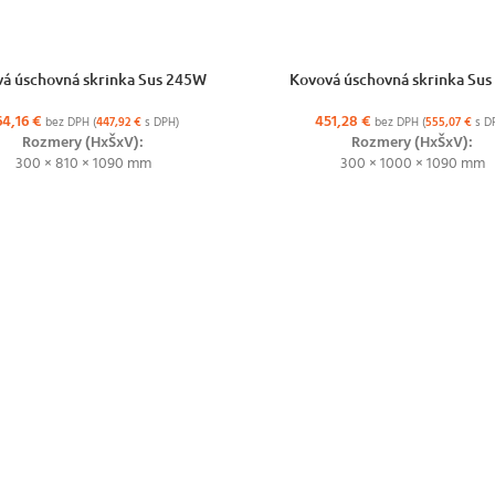
ŽNOSTÍ
VÝBER MOŽNOSTÍ
á úschovná skrinka Sus 245W
Kovová úschovná skrinka Su
64,16
€
451,28
€
bez DPH (
447,92
€
s DPH)
bez DPH (
555,07
€
s D
Rozmery (HxŠxV):
Rozmery (HxŠxV):
300 × 810 × 1090 mm
300 × 1000 × 1090 mm