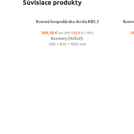
Súvisiace produkty
VÝBER MOŽNOSTÍ
VÝBER MO
Kovová hospodárska skriňa KBS 2
Kovov
588,06
€
3
bez DPH (
723,31
€
s DPH)
Rozmery (HxŠxV):
500 × 820 × 1900 mm