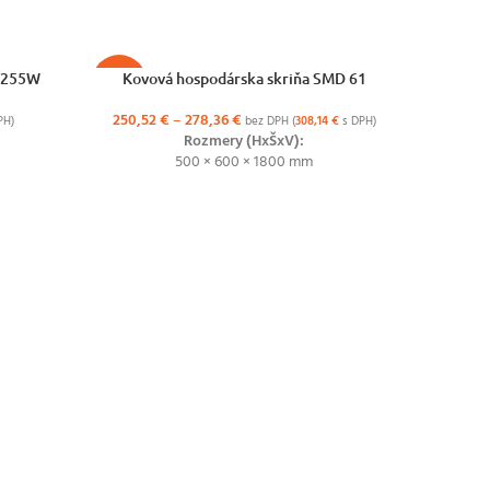
VÝBER MOŽNOSTÍ
s 255W
Kovová hospodárska skriňa SMD 61
-10%
250,52
€
–
278,36
€
PH)
bez DPH (
308,14
€
s DPH)
Rozmery (HxŠxV):
500 × 600 × 1800 mm
VÝBER MO
Kovová ša
28