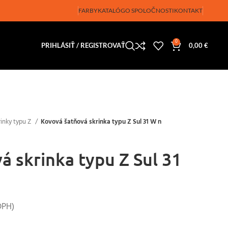
FARBY
KATALÓG
O SPOLOČNOSTI
KONTAKT
0
PRIHLÁSIŤ / REGISTROVAŤ
0,00
€
rinky typu Z
Kovová šatňová skrinka typu Z Sul 31 W n
á skrinka typu Z Sul 31
DPH)