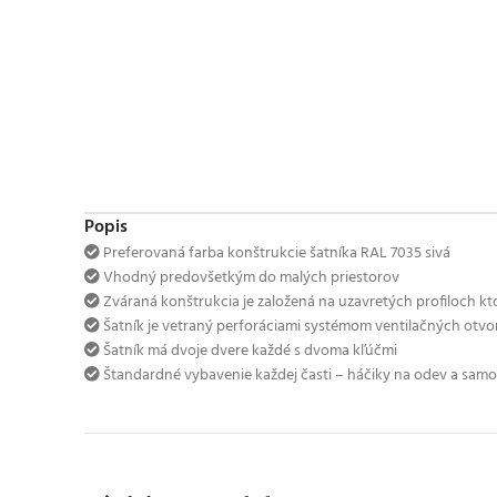
Popis
Preferovaná farba konštrukcie šatníka RAL 7035 sivá
Vhodný predovšetkým do malých priestorov
Zváraná konštrukcia je založená na uzavretých profiloch kt
Šatník je vetraný perforáciami systémom ventilačných ot
Šatník má dvoje dvere každé s dvoma kľúčmi
Štandardné vybavenie každej časti – háčiky na odev a sam