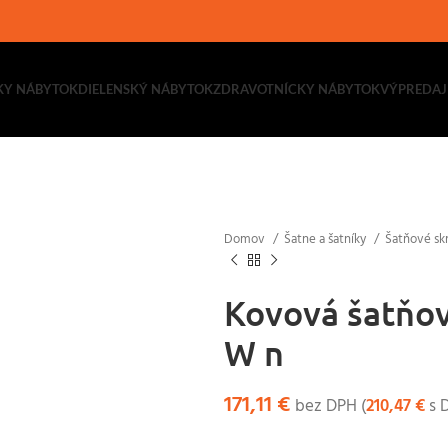
KY NÁBYTOK
DIELENSKÝ NÁBYTOK
ZDRAVOTNÍCKY NÁBYTOK
VÝPREDAJ
Domov
Šatne a šatníky
Šatňové sk
Kovová šatňov
W n
171,11
€
bez DPH (
210,47
€
s 