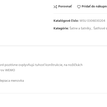
Porovnať
Pridať do nákup
Katalógové číslo:
WSU 0306030204
Kategórie:
Šatne a šatníky
,
Šatňové s
oré pozitívne ovplyvňujú tuhosť konštrukcie, na nožičkách
vorov WEMO
olepiaca menovka