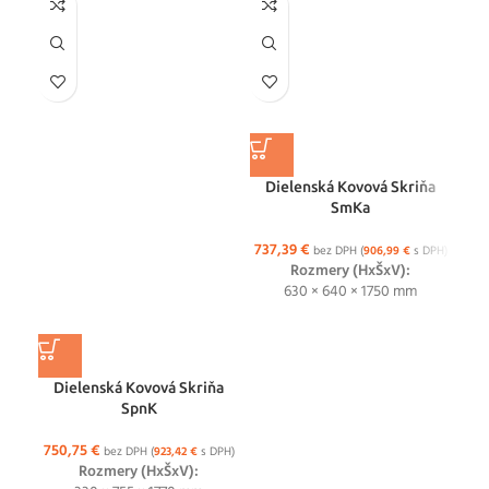
Dielenská Kovová Skriňa
D
SmKa
737,39
€
63
bez DPH (
906,99
€
s DPH)
Rozmery (HxŠxV):
630 × 640 × 1750 mm
Dielenská Kovová Skriňa
SpnK
750,75
€
bez DPH (
923,42
€
s DPH)
Rozmery (HxŠxV):