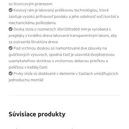
so štvorcovým prierezom
Kovový rám je lakovaný práškovou technológiou, ktorá
zaisťuje vysokú priľnavosť povlaku a jeho odolnosť voči korózii a
mechanickému poškodeniu
Doska stola o rozmeroch 30x1200x600 mm je vyrobená z
preglejky z tvrdého dreva lakovaná transparentným lakom, aby
sa zvýraznila štruktúra dreva
Pod vrchnou doskou sú namontované dve zásuvky na
guličkových výsuvoch, spodná časť je uzavretá dvojdverovou
uzamykateľnou skrinkou s vnútornou deliacou priečkou a
poličkou v každej časti
Prvky stola sú dodávané v demonte v častiach umožňujúcich
jednoduchú montáž
Súvisiace produkty