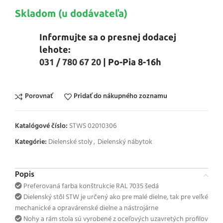
Skladom (u dodávateľa)
Informujte sa o presnej dodacej
lehote:
031 / 780 67 20
| Po-Pia 8-16h
Porovnať
Pridať do nákupného zoznamu
Katalógové číslo:
STWS 02010306
Kategórie:
Dielenské stoly
,
Dielenský nábytok
Popis
Preferovaná farba konštrukcie RAL 7035 šedá
Dielenský stôl STW je určený ako pre malé dielne, tak pre veľké
mechanické a opravárenské dielne a nástrojárne
Nohy a rám stola sú vyrobené z oceľových uzavretých profilov