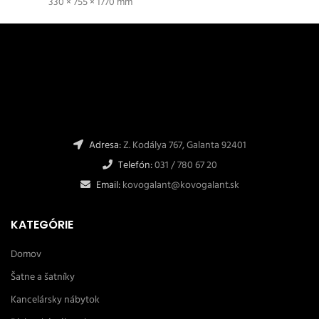
330 × 755 × 1770 mm
Adresa:
Z. Kodálya 767, Galanta 92401
Telefón:
031 / 780 67 20
Email:
kovogalant@kovogalant.sk
KATEGÓRIE
Domov
Šatne a šatníky
Kancelársky nábytok