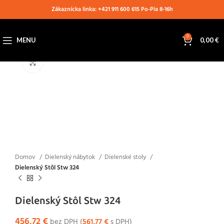
Zákaznícka linka: +421 911 600 615 Po-Pia 8-16h
0
MENU
0,00
€
Klikni pre zväčšenie
Domov
Dielenský nábytok
Dielenské stoly
Dielenský Stôl Stw 324
Dielenský Stôl Stw 324
456,72
€
bez DPH (
561,77
€
s DPH)