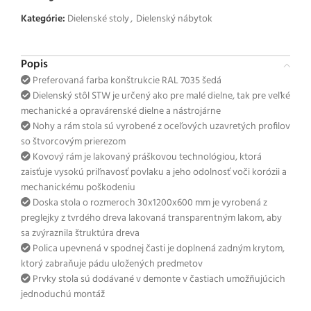
Kategórie:
Dielenské stoly
,
Dielenský nábytok
Popis
Preferovaná farba konštrukcie RAL 7035 šedá
Dielenský stôl STW je určený ako pre malé dielne, tak pre veľké
mechanické a opravárenské dielne a nástrojárne
Nohy a rám stola sú vyrobené z oceľových uzavretých profilov
so štvorcovým prierezom
Kovový rám je lakovaný práškovou technológiou, ktorá
zaisťuje vysokú priľnavosť povlaku a jeho odolnosť voči korózii a
mechanickému poškodeniu
Doska stola o rozmeroch 30x1200x600 mm je vyrobená z
preglejky z tvrdého dreva lakovaná transparentným lakom, aby
sa zvýraznila štruktúra dreva
Polica upevnená v spodnej časti je doplnená zadným krytom,
ktorý zabraňuje pádu uložených predmetov
Prvky stola sú dodávané v demonte v častiach umožňujúcich
jednoduchú montáž