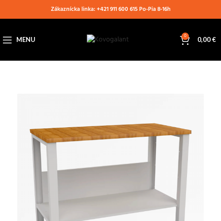
Zákaznícka linka: +421 911 600 615 Po-Pia 8-16h
0
MENU
0,00
€