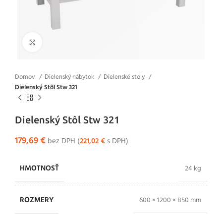
Klikni pre zväčšenie
Domov
Dielenský nábytok
Dielenské stoly
Dielenský Stôl Stw 321
Dielenský Stôl Stw 321
179,69
€
bez DPH (
221,02
€
s DPH)
HMOTNOSŤ
24 kg
ROZMERY
600 × 1200 × 850 mm