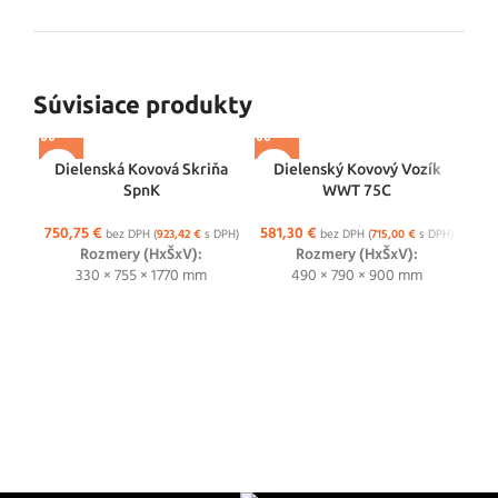
Súvisiace produkty
Dielenská Kovová Skriňa
Dielenský Kovový Vozík
SpnK
WWT 75C
750,75
€
581,30
€
bez DPH (
923,42
€
s DPH)
bez DPH (
715,00
€
s DPH)
Rozmery (HxŠxV):
Rozmery (HxŠxV):
330 × 755 × 1770 mm
490 × 790 × 900 mm
D
63