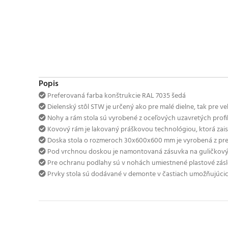
Popis
Preferovaná farba konštrukcie RAL 7035 šedá
Dielenský stôl STW je určený ako pre malé dielne, tak pre v
Nohy a rám stola sú vyrobené z oceľových uzavretých prof
Kovový rám je lakovaný práškovou technológiou, ktorá zais
Doska stola o rozmeroch 30x600x600 mm je vyrobená z pregl
Pod vrchnou doskou je namontovaná zásuvka na guličkovýc
Pre ochranu podlahy sú v nohách umiestnené plastové zás
Prvky stola sú dodávané v demonte v častiach umožňujúc