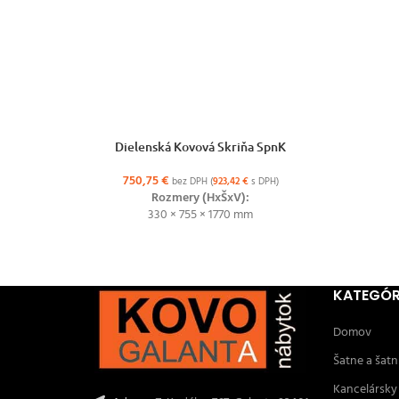
VÝBER MOŽNOSTÍ
Dielenská Kovová Skriňa SpnK
750,75
€
bez DPH (
923,42
€
s DPH)
Rozmery (HxŠxV):
330 × 755 × 1770 mm
KATEGÓR
Domov
Šatne a šatn
Kancelársky