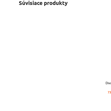
Súvisiace produkty
VÝBER MO
Die
7