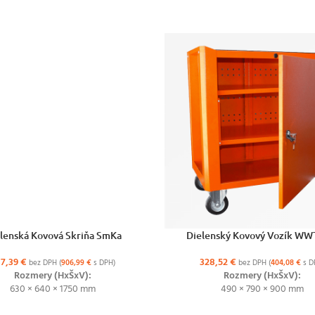
ŽNOSTÍ
VÝBER MOŽNOSTÍ
lenská Kovová Skriňa SmKa
Dielenský Kovový Vozík WW
37,39
€
328,52
€
bez DPH (
906,99
€
s DPH)
bez DPH (
404,08
€
s D
Rozmery (HxŠxV):
Rozmery (HxŠxV):
630 × 640 × 1750 mm
490 × 790 × 900 mm