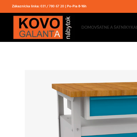
Zákaznícka linka:
031 / 780 67 20
| Po-Pia 8-16h
DOMOV
ŠATNE A ŠATNÍKY
KA