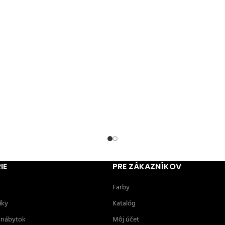
IE
PRE ZÁKAZNÍKOV
Farby
íky
Katalóg
 nábytok
Môj účet