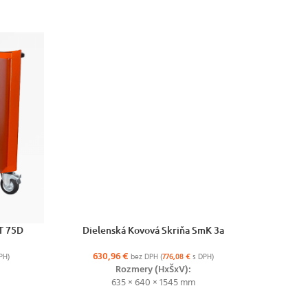
VÝBER MOŽNOSTÍ
VÝBER MO
T 75D
Dielenská Kovová Skriňa SmK 3a
Die
630,96
€
3
PH)
bez DPH (
776,08
€
s DPH)
Rozmery (HxŠxV):
635 × 640 × 1545 mm