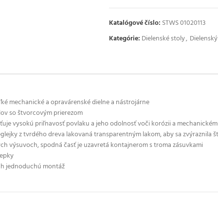
Katalógové číslo:
STWS 01020113
Kategórie:
Dielenské stoly
,
Dielensk
eľké mechanické a opravárenské dielne a nástrojárne
ilov so štvorcovým prierezom
ťuje vysokú priľnavosť povlaku a jeho odolnosť voči korózii a mechanické
ejky z tvrdého dreva lakovaná transparentným lakom, aby sa zvýraznila š
h výsuvoch, spodná časť je uzavretá kontajnerom s troma zásuvkami
lepky
ich jednoduchú montáž