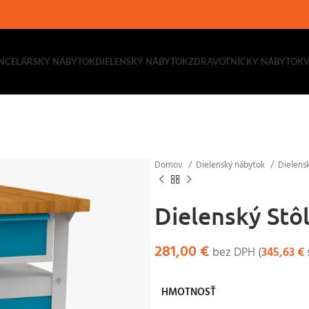
NCELÁRSKY NÁBYTOK
DIELENSKÝ NÁBYTOK
ZDRAVOTNÍCKY NÁBYTOK
Domov
Dielenský nábytok
Dielens
Dielenský Stô
281,00
€
bez DPH (
345,63
€
HMOTNOSŤ