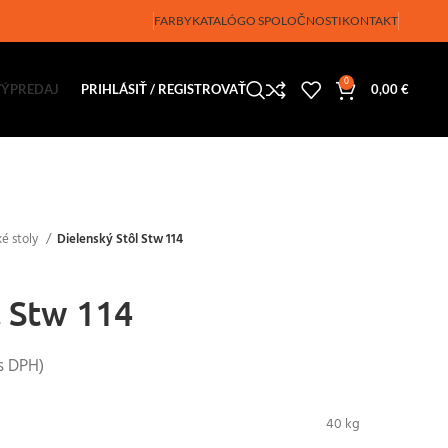
FARBY
KATALÓG
O SPOLOČNOSTI
KONTAKT
0
VÝPREDAJ
PRIHLÁSIŤ / REGISTROVAŤ
0,00
€
ké stoly
Dielenský Stôl Stw 114
l Stw 114
s DPH)
40 kg