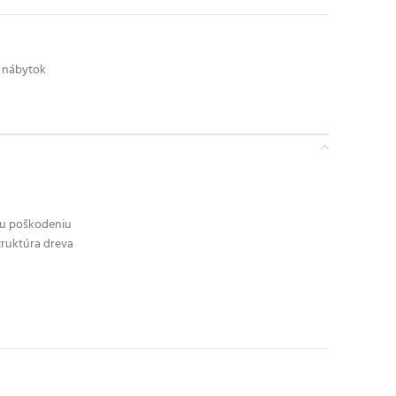
ý nábytok
mu poškodeniu
truktúra dreva