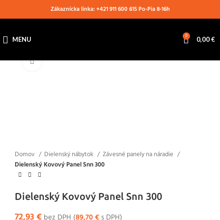
Zákaznícka linka: +421 911 600 615 Po-Pia 8-16h
0
MENU
0,00
€
Klikni pre zväčšenie
Domov
Dielenský nábytok
Závesné panely na náradie
Dielenský Kovový Panel Snn 300
Dielenský Kovový Panel Snn 300
72,93
€
bez DPH (
89,70
€
s DPH)