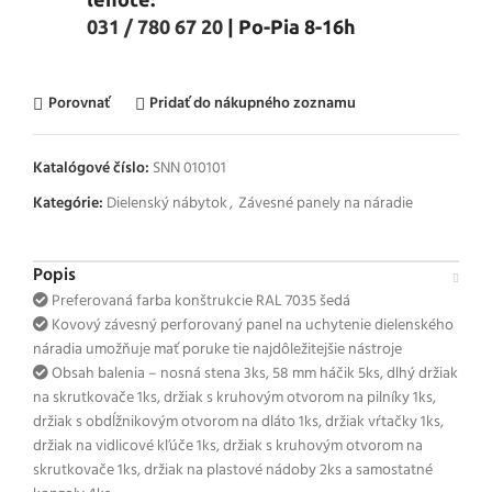
031 / 780 67 20
| Po-Pia 8-16h
Porovnať
Pridať do nákupného zoznamu
Katalógové číslo:
SNN 010101
Kategórie:
Dielenský nábytok
,
Závesné panely na náradie
Popis
Preferovaná farba konštrukcie RAL 7035 šedá
Kovový závesný perforovaný panel na uchytenie dielenského
náradia umožňuje mať poruke tie najdôležitejšie nástroje
Obsah balenia – nosná stena 3ks, 58 mm háčik 5ks, dlhý držiak
na skrutkovače 1ks, držiak s kruhovým otvorom na pilníky 1ks,
držiak s obdĺžnikovým otvorom na dláto 1ks, držiak vŕtačky 1ks,
držiak na vidlicové kľúče 1ks, držiak s kruhovým otvorom na
skrutkovače 1ks, držiak na plastové nádoby 2ks a samostatné