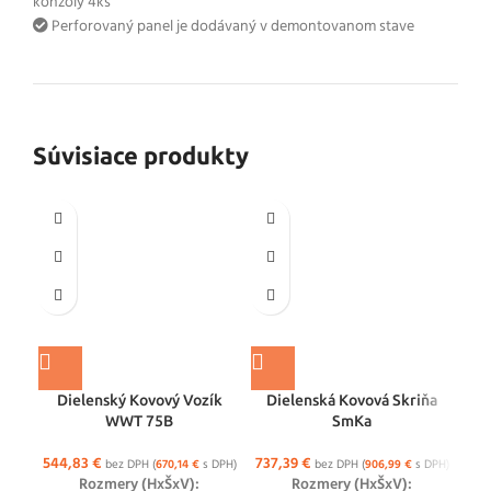
konzoly 4ks
Perforovaný panel je dodávaný v demontovanom stave
Súvisiace produkty
Dielenský Kovový Vozík
Dielenská Kovová Skriňa
WWT 75B
SmKa
544,83
€
737,39
€
bez DPH (
670,14
€
s DPH)
bez DPH (
906,99
€
s DPH)
Rozmery (HxŠxV):
Rozmery (HxŠxV):