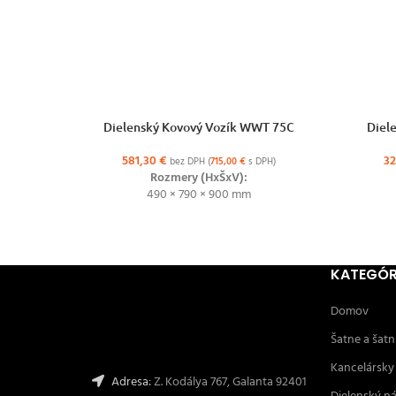
VÝBER MOŽNOSTÍ
VÝBER MO
Dielenský Kovový Vozík WWT 75C
Diel
581,30
€
3
bez DPH (
715,00
€
s DPH)
Rozmery (HxŠxV):
490 × 790 × 900 mm
KATEGÓR
Domov
Šatne a šatn
Kancelársky
Adresa:
Z. Kodálya 767, Galanta 92401