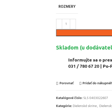
ROZMERY
Skladom (u dodávateľ
Informujte sa o pres
031 / 780 67 20
| Po-
Porovnať
Pridať do nákupn
Katalógové číslo:
SLS 0403022607
Kategórie:
Dielenské skrine
,
Dielens