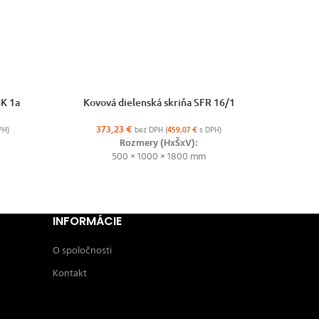
VÝBER MOŽNOSTÍ
VÝBER MO
mK 1a
Kovová dielenská skriňa SFR 16/1
Kovov
373,23
€
47
PH)
bez DPH (
459,07
€
s DPH)
Rozmery (HxŠxV):
500 × 1000 × 1800 mm
INFORMÁCIE
O spoločnosti
Kontakt