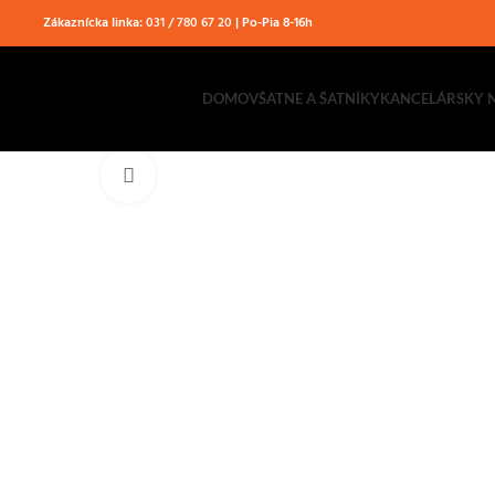
Zákaznícka linka:
031 / 780 67 20
| Po-Pia 8-16h
DOMOV
ŠATNE A ŠATNÍKY
KANCELÁRSKY 
Klikni pre zväčšenie