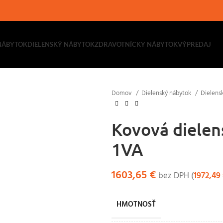
NÁBYTOK
DIELENSKÝ NÁBYTOK
ZDRAVOTNÍCKY NÁBYTOK
VÝPREDAJ
Domov
Dielenský nábytok
Dielens
Kovová dielen
1VA
1603,65
€
bez DPH (
1972,49
HMOTNOSŤ