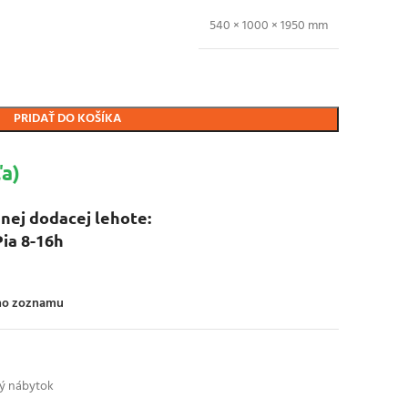
540 × 1000 × 1950 mm
PRIDAŤ DO KOŠÍKA
a)
nej dodacej lehote:
Pia 8-16h
ého zoznamu
ký nábytok