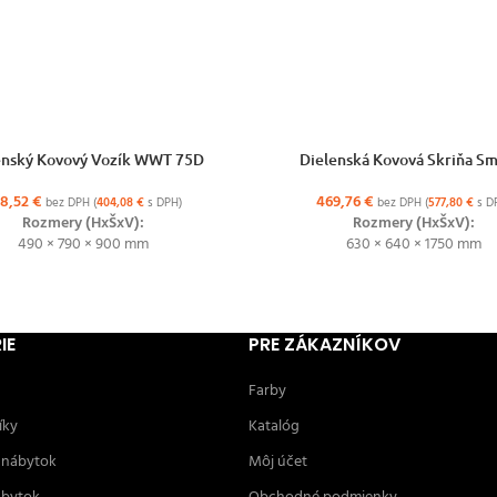
ŽNOSTÍ
VÝBER MOŽNOSTÍ
enský Kovový Vozík WWT 75D
Dielenská Kovová Skriňa S
28,52
€
469,76
€
bez DPH (
404,08
€
s DPH)
bez DPH (
577,80
€
s D
Rozmery (HxŠxV):
Rozmery (HxŠxV):
490 × 790 × 900 mm
630 × 640 × 1750 mm
IE
PRE ZÁKAZNÍKOV
Farby
íky
Katalóg
 nábytok
Môj účet