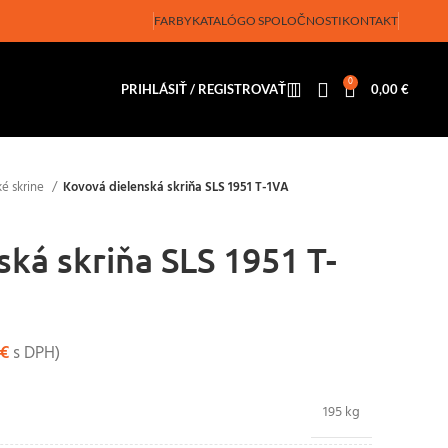
FARBY
KATALÓG
O SPOLOČNOSTI
KONTAKT
0
PRIHLÁSIŤ / REGISTROVAŤ
0,00
€
ké skrine
Kovová dielenská skriňa SLS 1951 T-1VA
ská skriňa SLS 1951 T-
€
s DPH)
195 kg