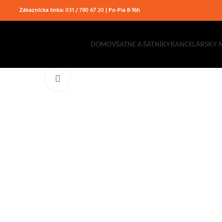
Zákaznícka linka:
031 / 780 67 20
| Po-Pia 8-16h
DOMOV
ŠATNE A ŠATNÍKY
KANCELÁRSKY 
Klikni pre zväčšenie