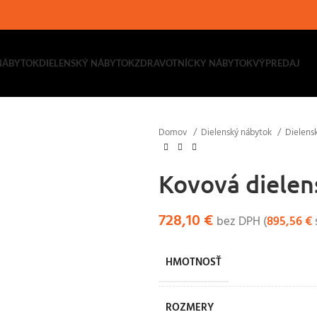
NÁBYTOK
DIELENSKÝ NÁBYTOK
ZDRAVOTNÍCKY NÁBYTOK
VÝPREDAJ
Domov
Dielenský nábytok
Dielens
Kovová dielen
728,10
€
bez DPH (
895,56
€
HMOTNOSŤ
ROZMERY