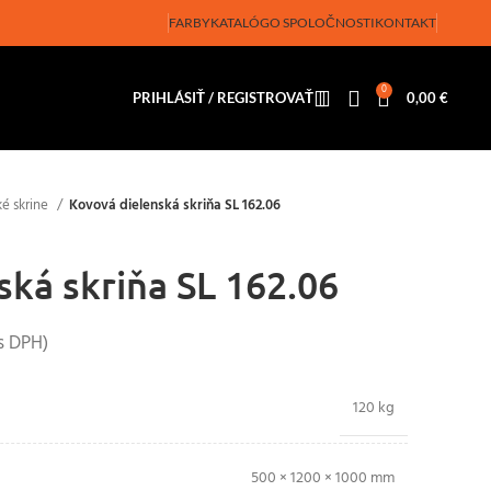
FARBY
KATALÓG
O SPOLOČNOSTI
KONTAKT
0
PRIHLÁSIŤ / REGISTROVAŤ
0,00
€
ké skrine
Kovová dielenská skriňa SL 162.06
ská skriňa SL 162.06
s DPH)
120 kg
500 × 1200 × 1000 mm