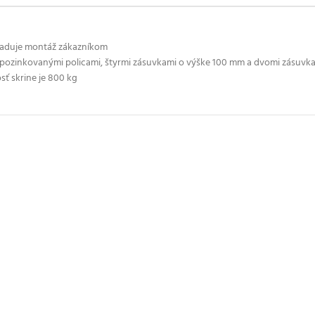
žaduje montáž zákazníkom
i pozinkovanými policami, štyrmi zásuvkami o výške 100 mm a dvomi zásuv
sť skrine je 800 kg