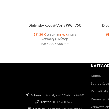
VÝBER MOŽNOSTÍ
VÝBER MO
Dielenský Kovový Vozík WWT 75C
Diel
581,30
€
6
bez DPH (
715,00
€
s DPH)
Rozmery (HxŠxV):
490 × 790 × 900 mm
KATEGÓR
Domov
Šatne a šatn
Kancelársky
Adresa:
Z. Kodálya 767, Galanta 92401
Dielenský n
Telefón:
031 / 780 67 20
Zdravotníck