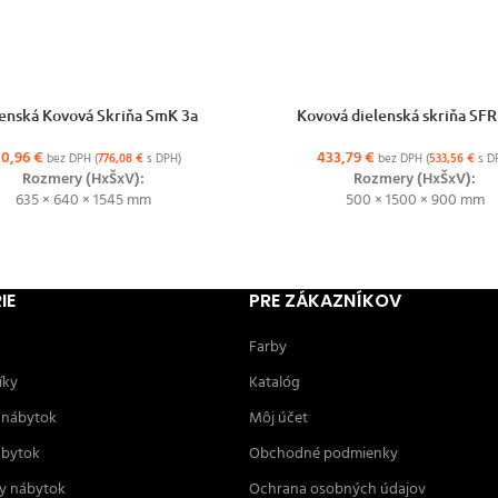
ŽNOSTÍ
VÝBER MOŽNOSTÍ
enská Kovová Skriňa SmK 3a
Kovová dielenská skriňa SFR
30,96
€
433,79
€
bez DPH (
776,08
€
s DPH)
bez DPH (
533,56
€
s D
Rozmery (HxŠxV):
Rozmery (HxŠxV):
635 × 640 × 1545 mm
500 × 1500 × 900 mm
IE
PRE ZÁKAZNÍKOV
Farby
íky
Katalóg
 nábytok
Môj účet
ábytok
Obchodné podmienky
y nábytok
Ochrana osobných údajov