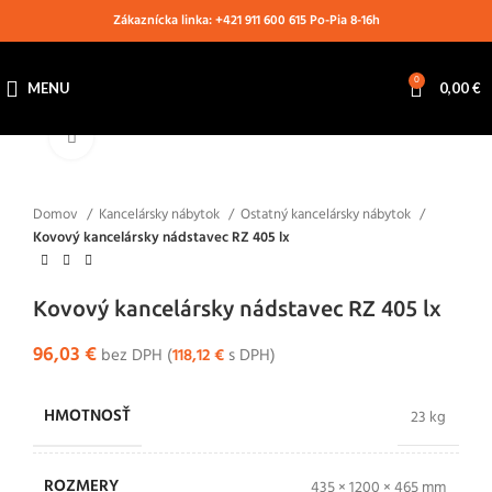
Zákaznícka linka: +421 911 600 615 Po-Pia 8-16h
0
MENU
0,00
€
Klikni pre zväčšenie
Domov
Kancelársky nábytok
Ostatný kancelársky nábytok
Kovový kancelársky nádstavec RZ 405 lx
Kovový kancelársky nádstavec RZ 405 lx
96,03
€
bez DPH (
118,12
€
s DPH)
HMOTNOSŤ
23 kg
ROZMERY
435 × 1200 × 465 mm