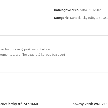
Katalógové číslo:
SBM 01012902
Kategórie:
Kancelársky nábytok
,
Ost
ovrchu upravený práškovou farbou
kumentov, tvorí ho uzavretý korpus bez dverí
ŽNOSTÍ
VÝBER MOŽNOSTÍ
ancelársky stôl Stb 1660
Kovový Vozík WNL 213