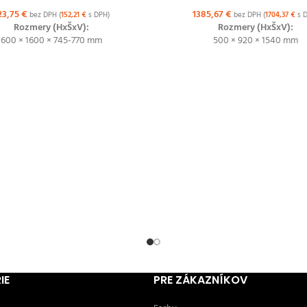
23,75
€
1385,67
€
bez DPH (
152,21
€
s DPH)
bez DPH (
1704,37
€
s D
Rozmery (HxŠxV):
Rozmery (HxŠxV):
600 × 1600 × 745-770 mm
500 × 920 × 1540 mm
IE
PRE ZÁKAZNÍKOV