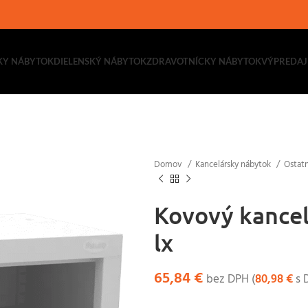
KY NÁBYTOK
DIELENSKÝ NÁBYTOK
ZDRAVOTNÍCKY NÁBYTOK
VÝPREDAJ
Domov
Kancelársky nábytok
Ostat
Kovový kancel
lx
65,84
€
bez DPH (
80,98
€
s 