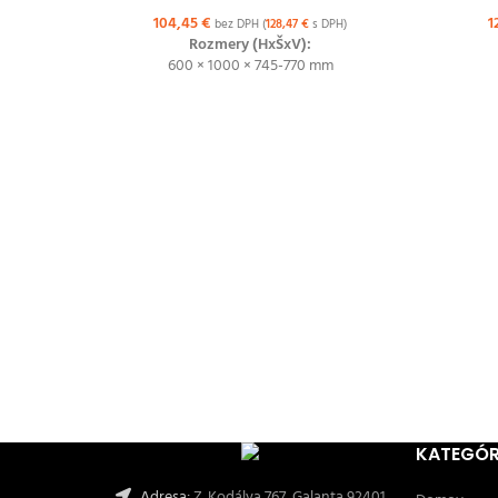
104,45
€
1
bez DPH (
128,47
€
s DPH)
Rozmery (HxŠxV):
600 × 1000 × 745-770 mm
KATEGÓR
Adresa:
Z. Kodálya 767, Galanta 92401