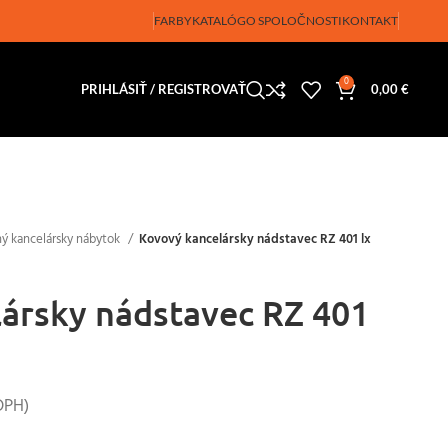
FARBY
KATALÓG
O SPOLOČNOSTI
KONTAKT
0
PRIHLÁSIŤ / REGISTROVAŤ
0,00
€
ný kancelársky nábytok
Kovový kancelársky nádstavec RZ 401 lx
ársky nádstavec RZ 401
DPH)