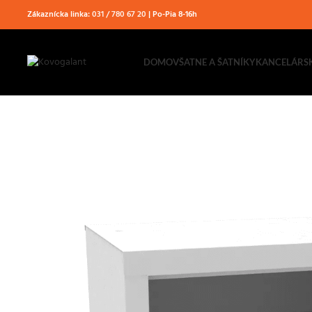
Zákaznícka linka:
031 / 780 67 20
| Po-Pia 8-16h
DOMOV
ŠATNE A ŠATNÍKY
KANCELÁRS