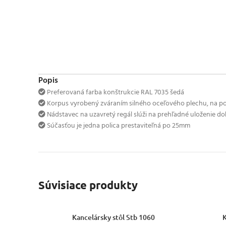
Popis
Preferovaná farba konštrukcie RAL 7035 šedá
Korpus vyrobený zváraním silného oceľového plechu, na p
Nádstavec na uzavretý regál slúži na prehľadné uloženie do
Súčasťou je jedna polica prestaviteľná po 25mm
Súvisiace produkty
VÝBER MOŽNOSTÍ
VÝBER MO
Kancelársky stôl Stb 1060
K