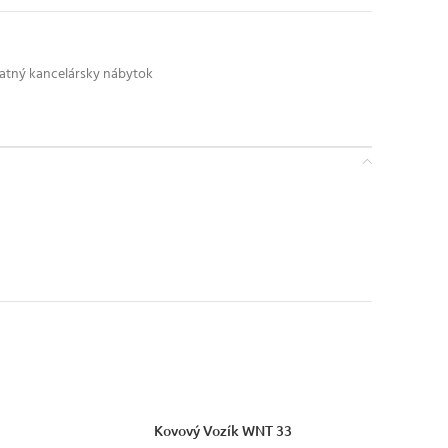
atný kancelársky nábytok
VÝBER MOŽNOSTÍ
Kovový Vozík WNT 33