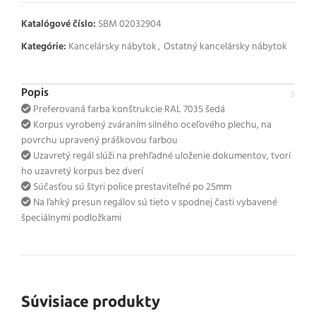
Katalógové číslo:
SBM 02032904
Kategórie:
Kancelársky nábytok
,
Ostatný kancelársky nábytok
Popis
Preferovaná farba konštrukcie RAL 7035 šedá
Korpus vyrobený zváraním silného oceľového plechu, na
povrchu upravený práškovou farbou
Uzavretý regál slúži na prehľadné uloženie dokumentov, tvorí
ho uzavretý korpus bez dverí
Súčasťou sú štyri police prestaviteľné po 25mm
Na ľahký presun regálov sú tieto v spodnej časti vybavené
špeciálnymi podložkami
Súvisiace produkty