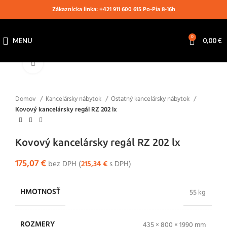
Zákaznícka linka: +421 911 600 615 Po-Pia 8-16h
0
MENU
0,00
€
Klikni pre zväčšenie
Domov
Kancelársky nábytok
Ostatný kancelársky nábytok
Kovový kancelársky regál RZ 202 lx
Kovový kancelársky regál RZ 202 lx
175,07
€
bez DPH (
215,34
€
s DPH)
HMOTNOSŤ
55 kg
ROZMERY
435 × 800 × 1990 mm