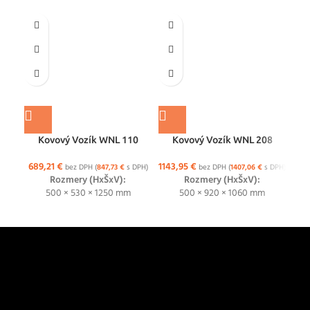
Kovový Vozík WNL 110
Kovový Vozík WNL 208
689,21
€
1143,95
€
123
bez DPH (
847,73
€
s DPH)
bez DPH (
1407,06
€
s DPH)
Rozmery (HxŠxV):
Rozmery (HxŠxV):
500 × 530 × 1250 mm
500 × 920 × 1060 mm